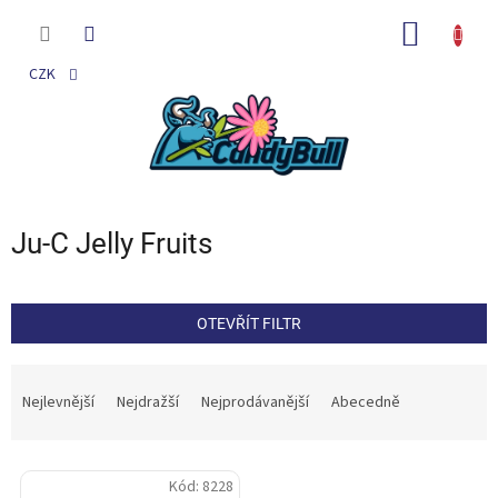
Přejít
na
NÁKUP
obsah
KOŠÍK
CZK
Ju-C Jelly Fruits
OTEVŘÍT FILTR
Ř
a
Nejlevnější
Nejdražší
Nejprodávanější
Abecedně
z
e
V
n
Kód:
8228
ý