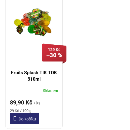
í
p
p
i
r
s
o
p
d
r
u
o
k
d
t
129 Kč
u
ů
–30 %
k
t
ů
Fruits Splash TIK TOK
310ml
Skladem
89,90 Kč
/ ks
Měrná
29 Kč / 100 g
cena:
Do košíku