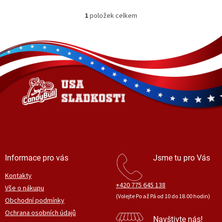
1
položek celkem
O
v
l
Z
á
á
d
p
a
a
c
t
í
í
p
r
v
k
y
v
ý
Informace pro vás
Jsme tu pro Vás
p
i
Kontakty
s
+420 775 645 138
Vše o nákupu
u
(Volejte Po až Pá od 10 do 18.00 hodin)
Obchodní podmínky
Ochrana osobních údajů
Navštivte nás!