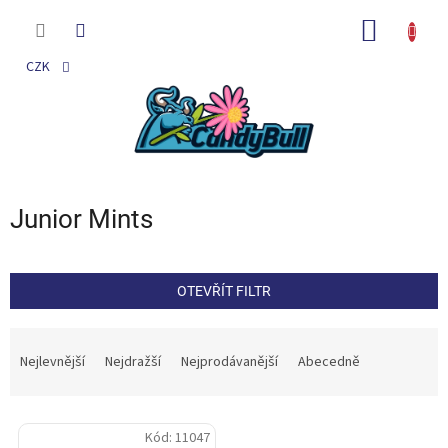
Přejít
na
NÁKUP
obsah
KOŠÍK
CZK
Junior Mints
OTEVŘÍT FILTR
Ř
a
Nejlevnější
Nejdražší
Nejprodávanější
Abecedně
z
e
V
n
Kód:
11047
ý