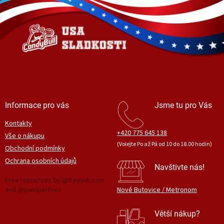
d
p
a
a
c
t
í
í
p
r
v
k
y
v
ý
Informace pro vás
Jsme tu pro Vás
p
i
Kontakty
s
+420 775 645 138
Vše o nákupu
u
(Volejte Po až Pá od 10 do 18.00 hodin)
Obchodní podmínky
Ochrana osobních údajů
Navštivte nás!
Free resources by @freepik.com
and @pixelperfect
Nové Butovice / Metronom
Větší nákup?