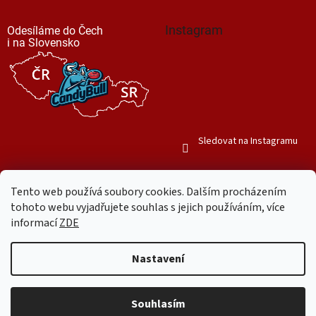
Instagram
Odesíláme do Čech
i na Slovensko
Sledovat na Instagramu
Tento web používá soubory cookies. Dalším procházením
tohoto webu vyjadřujete souhlas s jejich používáním, více
informací
ZDE
Vytvořil Shoptet
Nastavení
Copyright 2026
Mr. Candy Bull
. Všechna práva vyhrazena.
Upravit
nastavení cookies
Souhlasím