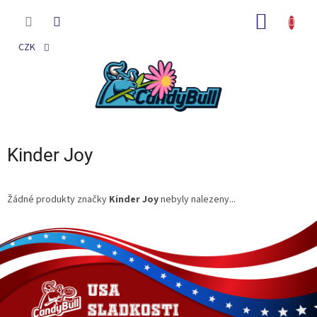
Přejít
na
NÁKUP
obsah
KOŠÍK
CZK
Kinder Joy
Žádné produkty značky
Kinder Joy
nebyly nalezeny...
Z
á
p
a
t
í