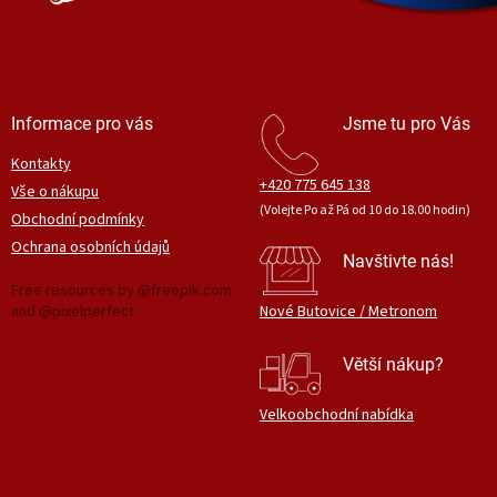
Informace pro vás
Jsme tu pro Vás
Kontakty
+420 775 645 138
Vše o nákupu
(Volejte Po až Pá od 10 do 18.00 hodin)
Obchodní podmínky
Ochrana osobních údajů
Navštivte nás!
Free resources by @freepik.com
and @pixelperfect
Nové Butovice / Metronom
Větší nákup?
Velkoobchodní nabídka