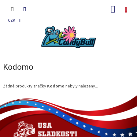
Přejít
na
NÁKUP
obsah
KOŠÍK
CZK
Kodomo
Žádné produkty značky
Kodomo
nebyly nalezeny...
Z
á
p
a
t
í