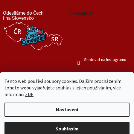
Instagram
Odesíláme do Čech
i na Slovensko
Sledovat na Instagramu
Tento web používá soubory cookies. Dalším procházením
tohoto webu vyjadřujete souhlas s jejich používáním, více
informací
ZDE
Vytvořil Shoptet
Nastavení
Copyright 2026
Mr. Candy Bull
. Všechna práva vyhrazena.
Upravit
nastavení cookies
Souhlasím