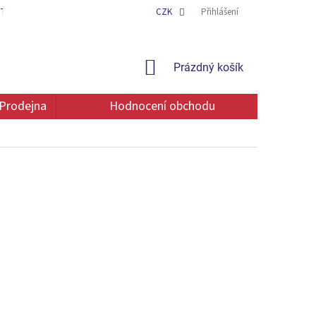
TAKT
OCHRANA OSOBNÍCH ÚDAJŮ
CZK
Přihlášení
NÁKUPNÍ
Prázdný košík
KOŠÍK
Prodejna
Hodnocení obchodu