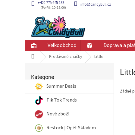
Přejít
+420 775 645 138
info@candybull.cz
na
obsah
Velkoobchod
Doprava a pla
Domů
Prodávané značky
Little
P
Littl
Přeskočit
o
kategorie
Kategorie
s
t
Summer Deals
Žádné p
r
a
Tik Tok Trends
n
n
Nové zboží
í
p
Restock | Opět Skladem
a