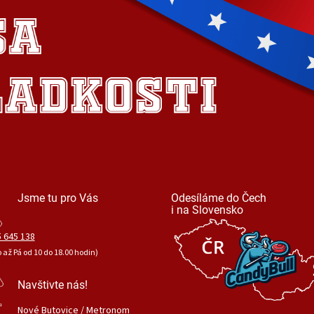
Jsme tu pro Vás
Odesíláme do Čech
i na Slovensko
 645 138
o až Pá od 10 do 18.00 hodin)
Navštivte nás!
Nové Butovice / Metronom