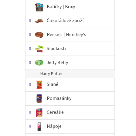
n
Balíčky | Boxy
e
l
Čokoládové zboží
Reese's | Hershey's
Sladkosti
Jelly Belly
Harry Potter
Slané
Pomazánky
Cereálie
Nápoje