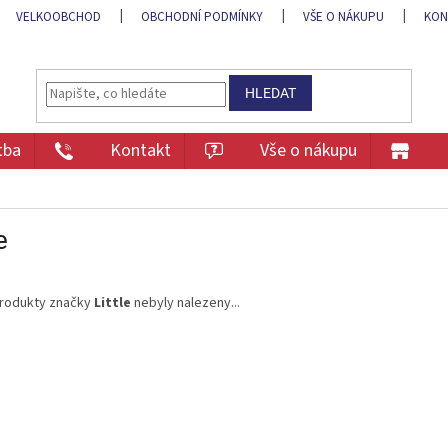
VELKOOBCHOD
OBCHODNÍ PODMÍNKY
VŠE O NÁKUPU
KON
HLEDAT
tba
Kontakt
Vše o nákupu
e
rodukty značky
Little
nebyly nalezeny...