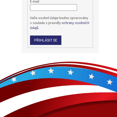
E-mail
Vaše osobní údaje budou zpracovány
v souladu s pravidly
ochrany osobních
údajů.
PŘIHLÁSIT SE
Z
á
p
a
t
í