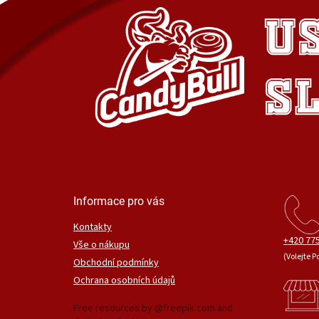
Informace pro vás
Kontakty
+420 775
Vše o nákupu
(Volejte P
Obchodní podmínky
Ochrana osobních údajů
Free resources by @freepik.com and