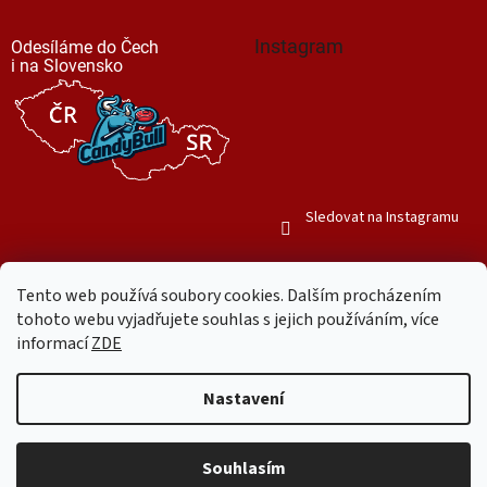
Instagram
Odesíláme do Čech
i na Slovensko
Sledovat na Instagramu
Tento web používá soubory cookies. Dalším procházením
tohoto webu vyjadřujete souhlas s jejich používáním, více
informací
ZDE
Vytvořil Shoptet
Nastavení
Copyright 2026
Mr. Candy Bull
. Všechna práva vyhrazena.
Upravit
nastavení cookies
Souhlasím