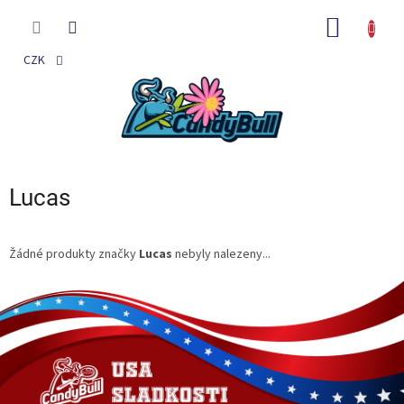
Přejít
na
NÁKUP
obsah
KOŠÍK
CZK
Lucas
Žádné produkty značky
Lucas
nebyly nalezeny...
Z
á
p
a
t
í