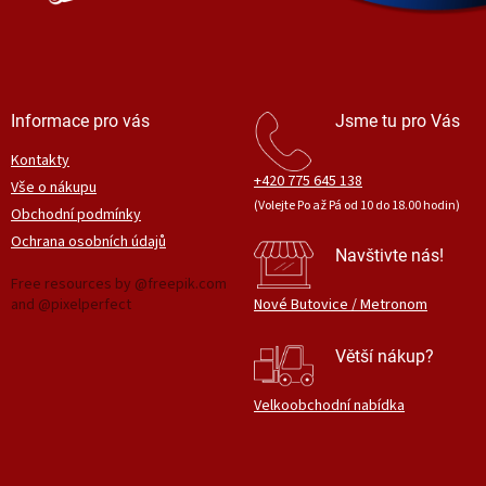
Informace pro vás
Jsme tu pro Vás
Kontakty
+420 775 645 138
Vše o nákupu
(Volejte Po až Pá od 10 do 18.00 hodin)
Obchodní podmínky
Ochrana osobních údajů
Navštivte nás!
Free resources by @freepik.com
and @pixelperfect
Nové Butovice / Metronom
Větší nákup?
Velkoobchodní nabídka