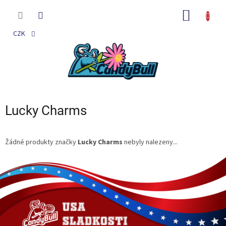
Přejít
na
NÁKUP
obsah
KOŠÍK
CZK
Lucky Charms
Žádné produkty značky
Lucky Charms
nebyly nalezeny...
Z
á
p
a
t
í