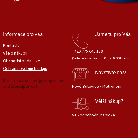
Informace pro vás
Jsme tu pro Vás
Kontakty
+420 775 645 138
Vše o nákupu
(Volejte Po až Pá od 10 do 18.00 hodin)
Obchodní podmínky
Ochrana osobních údajů
Navštivte nás!
Free resources by @freepik.com
and @pixelperfect
Nové Butovice / Metronom
Větší nákup?
Velkoobchodní nabídka