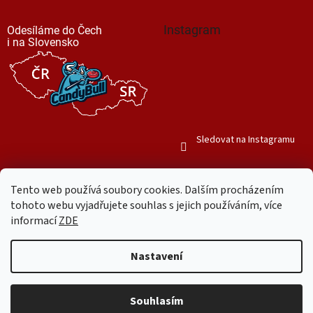
Instagram
Odesíláme do Čech
i na Slovensko
Sledovat na Instagramu
Tento web používá soubory cookies. Dalším procházením
tohoto webu vyjadřujete souhlas s jejich používáním, více
informací
ZDE
Vytvořil Shoptet
Nastavení
Copyright 2026
Mr. Candy Bull
. Všechna práva vyhrazena.
Upravit
nastavení cookies
Souhlasím