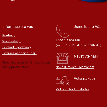
Informace pro vás
Jsme tu pro Vás
Kontakty
+420 775 645 138
Vše o nákupu
(Volejte Po až Pá od 10 do 18.00 hodin)
Obchodní podmínky
Ochrana osobních údajů
Navštivte nás!
Free resources by @freepik.com
and @pixelperfect
Nové Butovice / Metronom
Větší nákup?
Velkoobchodní nabídka