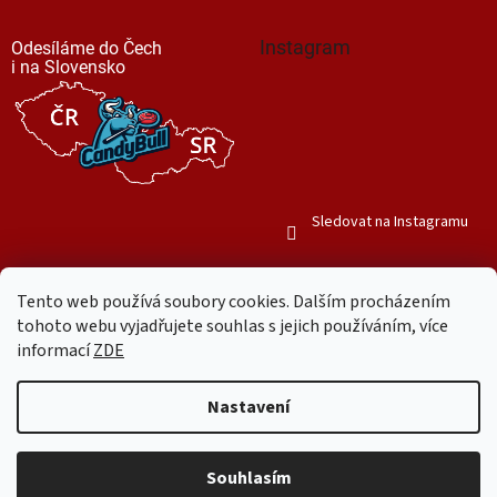
Instagram
Odesíláme do Čech
i na Slovensko
Sledovat na Instagramu
Tento web používá soubory cookies. Dalším procházením
tohoto webu vyjadřujete souhlas s jejich používáním, více
informací
ZDE
Vytvořil Shoptet
Nastavení
Copyright 2026
Mr. Candy Bull
. Všechna práva vyhrazena.
Upravit
nastavení cookies
Souhlasím