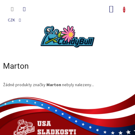
Přejít
na
NÁKUP
obsah
KOŠÍK
CZK
Marton
Žádné produkty značky
Marton
nebyly nalezeny...
Z
á
p
a
t
í