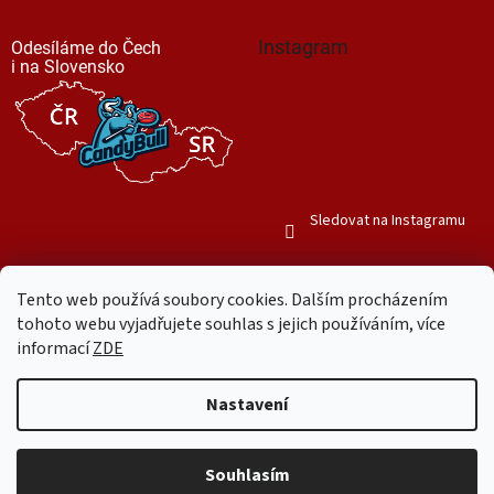
Instagram
Odesíláme do Čech
i na Slovensko
Sledovat na Instagramu
Tento web používá soubory cookies. Dalším procházením
tohoto webu vyjadřujete souhlas s jejich používáním, více
informací
ZDE
Vytvořil Shoptet
Nastavení
Copyright 2026
Mr. Candy Bull
. Všechna práva vyhrazena.
Upravit
nastavení cookies
Souhlasím