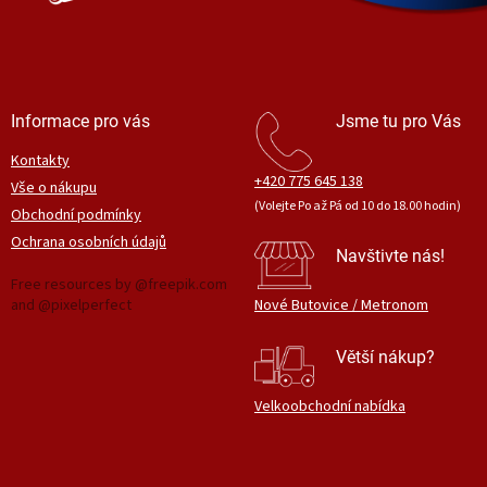
Informace pro vás
Jsme tu pro Vás
Kontakty
+420 775 645 138
Vše o nákupu
(Volejte Po až Pá od 10 do 18.00 hodin)
Obchodní podmínky
Ochrana osobních údajů
Navštivte nás!
Free resources by @freepik.com
and @pixelperfect
Nové Butovice / Metronom
Větší nákup?
Velkoobchodní nabídka