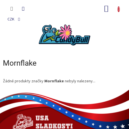
Přejít
na
NÁKUP
obsah
KOŠÍK
CZK
Mornflake
Žádné produkty značky
Mornflake
nebyly nalezeny...
Z
á
p
a
t
í