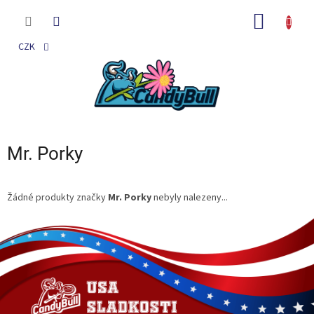
Přejít
na
NÁKUP
obsah
KOŠÍK
CZK
Mr. Porky
Žádné produkty značky
Mr. Porky
nebyly nalezeny...
Z
á
p
a
t
í