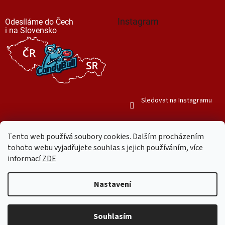
Instagram
Odesíláme do Čech
i na Slovensko
Sledovat na Instagramu
Tento web používá soubory cookies. Dalším procházením
tohoto webu vyjadřujete souhlas s jejich používáním, více
informací
ZDE
Vytvořil Shoptet
Nastavení
Copyright 2026
Mr. Candy Bull
. Všechna práva vyhrazena.
Upravit
nastavení cookies
Souhlasím