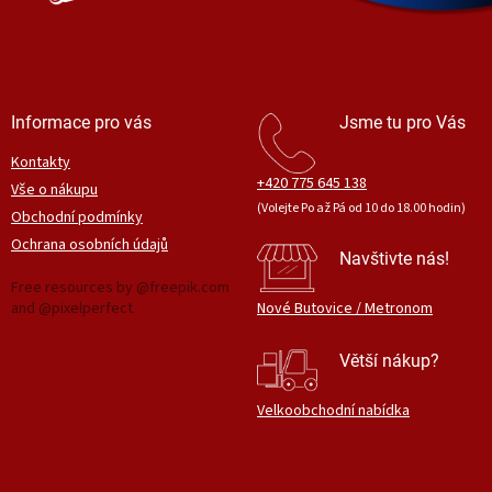
Informace pro vás
Jsme tu pro Vás
Kontakty
+420 775 645 138
Vše o nákupu
(Volejte Po až Pá od 10 do 18.00 hodin)
Obchodní podmínky
Ochrana osobních údajů
Navštivte nás!
Free resources by @freepik.com
and @pixelperfect
Nové Butovice / Metronom
Větší nákup?
Velkoobchodní nabídka