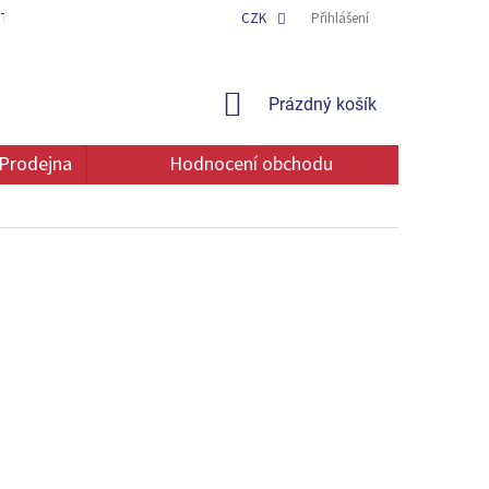
TAKT
OCHRANA OSOBNÍCH ÚDAJŮ
CZK
Přihlášení
NÁKUPNÍ
Prázdný košík
KOŠÍK
Prodejna
Hodnocení obchodu