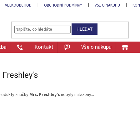
VELKOOBCHOD
OBCHODNÍ PODMÍNKY
VŠE O NÁKUPU
KON
HLEDAT
tba
Kontakt
Vše o nákupu
 Freshley's
rodukty značky
Mrs. Freshley's
nebyly nalezeny...