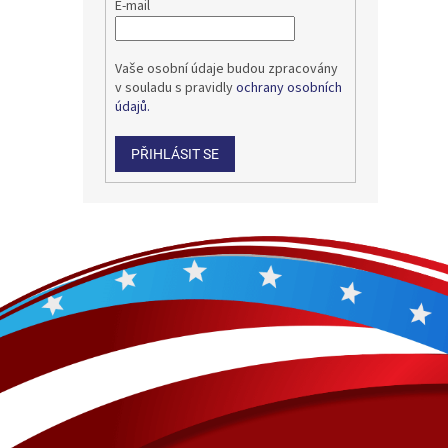
E-mail
Vaše osobní údaje budou zpracovány
v souladu s pravidly
ochrany osobních
údajů.
PŘIHLÁSIT SE
Z
á
p
a
t
í