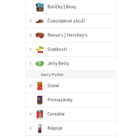
n
Balíčky | Boxy
e
l
Čokoládové zboží
Reese's | Hershey's
Sladkosti
Jelly Belly
Harry Potter
Slané
Pomazánky
Cereálie
Nápoje