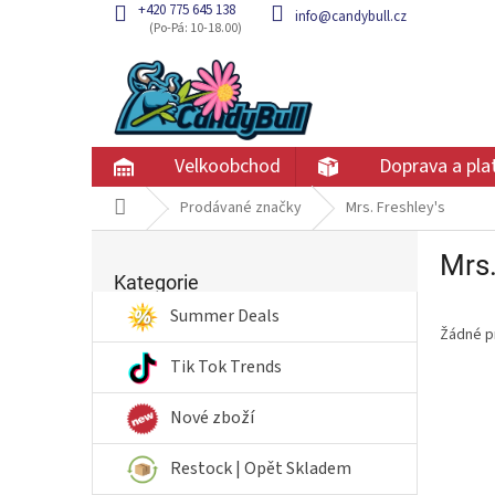
Přejít
+420 775 645 138
info@candybull.cz
na
obsah
Velkoobchod
Doprava a pla
Domů
Prodávané značky
Mrs. Freshley's
P
Mrs.
Přeskočit
o
kategorie
Kategorie
s
t
Summer Deals
Žádné p
r
a
Tik Tok Trends
n
n
Nové zboží
í
p
Restock | Opět Skladem
a