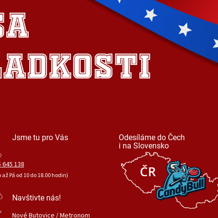
Jsme tu pro Vás
Odesíláme do Čech
i na Slovensko
 645 138
o až Pá od 10 do 18.00 hodin)
Navštivte nás!
Nové Butovice / Metronom