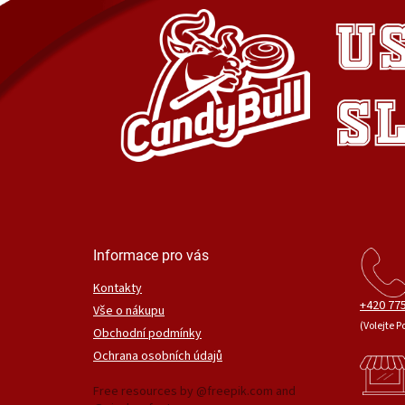
Informace pro vás
Kontakty
+420 775
Vše o nákupu
(Volejte P
Obchodní podmínky
Ochrana osobních údajů
Free resources by @freepik.com and