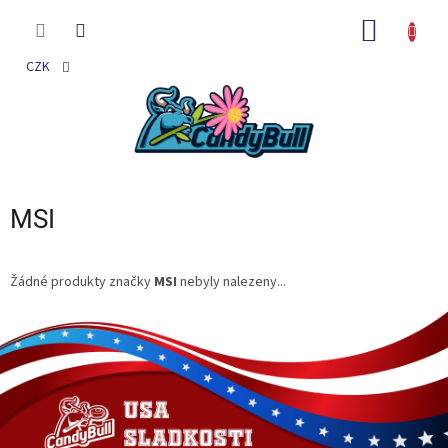
Přejít
na
NÁKUP
obsah
KOŠÍK
CZK
MSI
Žádné produkty značky
MSI
nebyly nalezeny...
Z
á
p
a
t
í