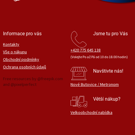
Informace pro vás
Jsme tu pro Vás
Kontakty
+420 775 645 138
Vše o nákupu
(Volejte Po až Pá od 10 do 18.00 hodin)
Obchodní podmínky
Ochrana osobních údajů
Navštivte nás!
Free resources by @freepik.com
and @pixelperfect
Nové Butovice / Metronom
Větší nákup?
Velkoobchodní nabídka