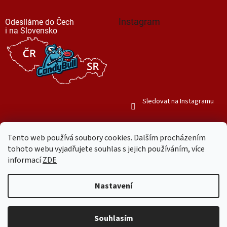
Instagram
Odesíláme do Čech
i na Slovensko
Sledovat na Instagramu
Tento web používá soubory cookies. Dalším procházením
tohoto webu vyjadřujete souhlas s jejich používáním, více
informací
ZDE
Vytvořil Shoptet
Nastavení
Copyright 2026
Mr. Candy Bull
. Všechna práva vyhrazena.
Upravit
nastavení cookies
Souhlasím