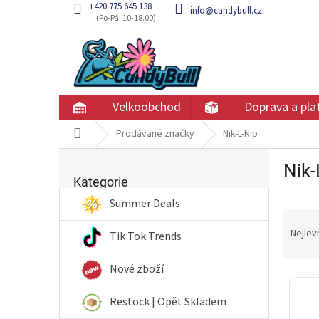
Přejít
+420 775 645 138
info@candybull.cz
na
obsah
Velkoobchod
Doprava a pla
Domů
Prodávané značky
Nik-L-Nip
P
Nik-
Přeskočit
o
kategorie
Kategorie
s
t
Summer Deals
Ř
r
a
a
Nejlev
Tik Tok Trends
z
n
e
n
Nové zboží
V
n
í
ý
í
p
Restock | Opět Skladem
p
p
a