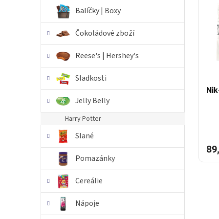
i
r
n
Balíčky | Boxy
s
o
e
p
d
l
Čokoládové zboží
r
u
o
k
Reese's | Hershey's
d
t
u
ů
Sladkosti
k
t
Nik
Jelly Belly
ů
Harry Potter
Slané
89
Pomazánky
Cereálie
Nápoje