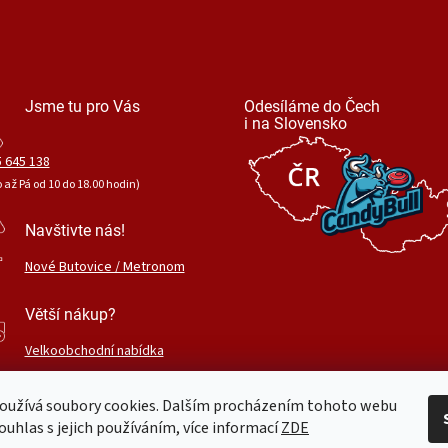
Jsme tu pro Vás
Odesíláme do Čech
i na Slovensko
 645 138
o až Pá od 10 do 18.00 hodin)
Navštivte nás!
Nové Butovice / Metronom
Větší nákup?
Velkoobchodní nabídka
oužívá soubory cookies. Dalším procházením tohoto webu
ouhlas s jejich používáním, více informací
ZDE