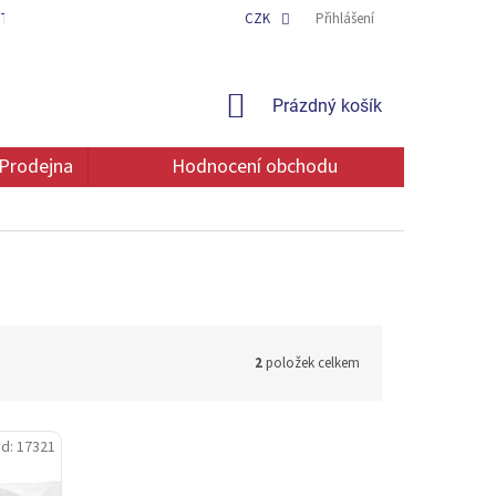
TAKT
OCHRANA OSOBNÍCH ÚDAJŮ
CZK
Přihlášení
NÁKUPNÍ
Prázdný košík
KOŠÍK
Prodejna
Hodnocení obchodu
2
položek celkem
d:
17321