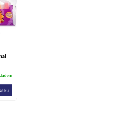
nal
kladem
ošíku