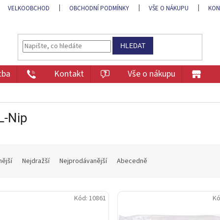
VELKOOBCHOD
OBCHODNÍ PODMÍNKY
VŠE O NÁKUPU
KON
HLEDAT
tba
Kontakt
Vše o nákupu
L-Nip
nější
Nejdražší
Nejprodávanější
Abecedně
Kód:
10861
Kó