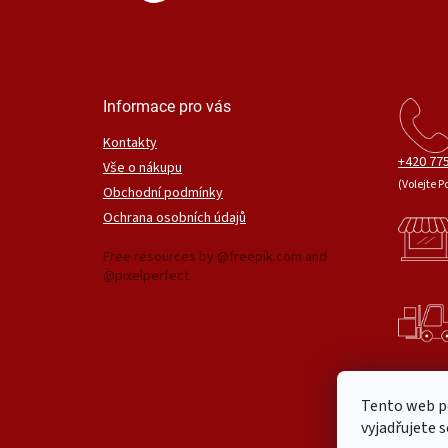
Informace pro vás
Kontakty
+420 775
Vše o nákupu
(Volejte P
Obchodní podmínky
Ochrana osobních údajů
Free resources by @freepik.com and
@pixelperfect
Tento web p
vyjadřujete s