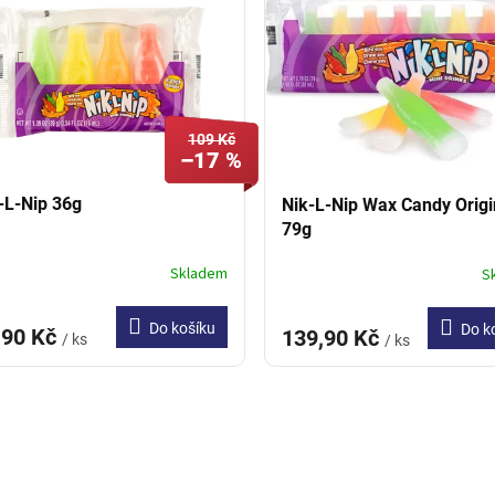
109 Kč
–17 %
-L-Nip 36g
Nik-L-Nip Wax Candy Origi
79g
Skladem
S
Do košíku
Do k
,90 Kč
139,90 Kč
/ ks
/ ks
O
v
l
á
d