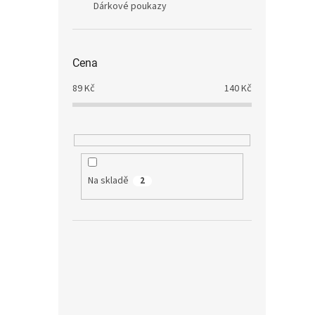
Dárkové poukazy
Cena
89
Kč
140
Kč
Na skladě
2