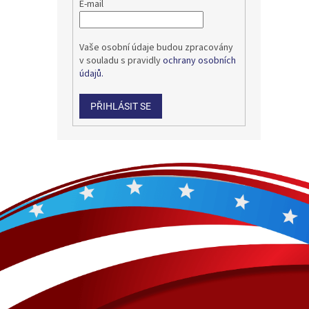
E-mail
Vaše osobní údaje budou zpracovány
v souladu s pravidly
ochrany osobních
údajů.
PŘIHLÁSIT SE
Z
á
p
a
t
í