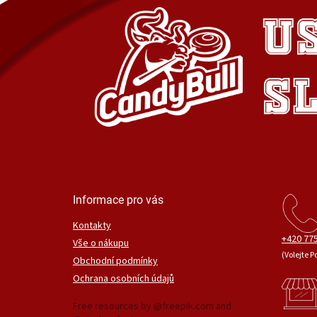
Informace pro vás
Kontakty
+420 775
Vše o nákupu
(Volejte P
Obchodní podmínky
Ochrana osobních údajů
Free resources by @freepik.com and