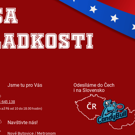
Jsme tu pro Vás
Odesíláme do Čech
i na Slovensko
 645 138
o až Pá od 10 do 18.00 hodin)
Navštivte nás!
Nové Butovice / Metronom