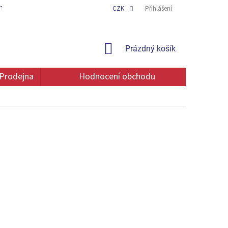
TAKT
OCHRANA OSOBNÍCH ÚDAJŮ
CZK
Přihlášení
NÁKUPNÍ
Prázdný košík
KOŠÍK
Prodejna
Hodnocení obchodu