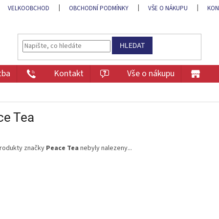
VELKOOBCHOD
OBCHODNÍ PODMÍNKY
VŠE O NÁKUPU
KON
HLEDAT
tba
Kontakt
Vše o nákupu
ce Tea
rodukty značky
Peace Tea
nebyly nalezeny...