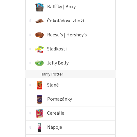
n
Balíčky | Boxy
e
l
Čokoládové zboží
Reese's | Hershey's
Sladkosti
Jelly Belly
Harry Potter
Slané
Pomazánky
Cereálie
Nápoje