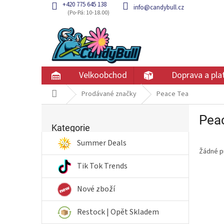
Přejít
+420 775 645 138
info@candybull.cz
na
obsah
Velkoobchod
Doprava a pla
Domů
Prodávané značky
Peace Tea
P
Pea
Přeskočit
o
kategorie
Kategorie
s
t
Summer Deals
Žádné p
r
a
Tik Tok Trends
n
n
Nové zboží
í
p
Restock | Opět Skladem
a