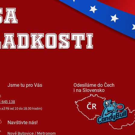
Jsme tu pro Vás
Odesíláme do Čech
i na Slovensko
 645 138
o až Pá od 10 do 18.00 hodin)
Navštivte nás!
Nové Butovice / Metronom