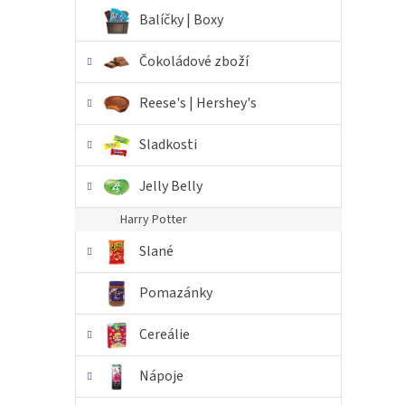
n
Balíčky | Boxy
e
l
Čokoládové zboží
Reese's | Hershey's
Sladkosti
Jelly Belly
Harry Potter
Slané
Pomazánky
Cereálie
Nápoje