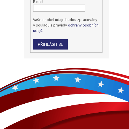
E-mail
Vaše osobní údaje budou zpracovány
v souladu s pravidly
ochrany osobních
údajů.
PŘIHLÁSIT SE
Z
á
p
a
t
í