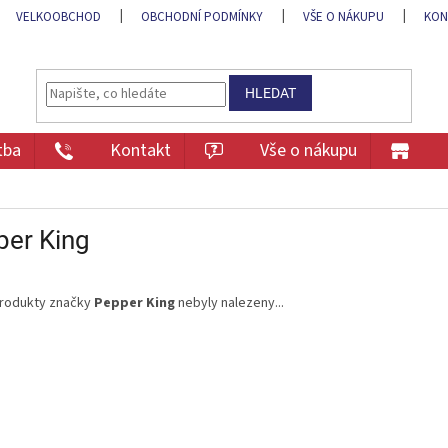
VELKOOBCHOD
OBCHODNÍ PODMÍNKY
VŠE O NÁKUPU
KON
HLEDAT
tba
Kontakt
Vše o nákupu
per King
rodukty značky
Pepper King
nebyly nalezeny...