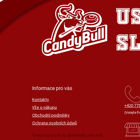
Informace pro vás
Kontakty
+420 775
Vše o nákupu
(Volejte P
Obchodní podmínky
Ochrana osobních údajů
Free resources by @freepik.com and