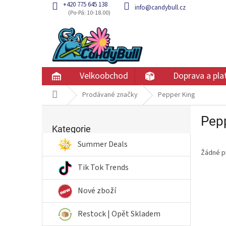
Přejít
+420 775 645 138
info@candybull.cz
na
obsah
Velkoobchod
Doprava a pla
Domů
Prodávané značky
Pepper King
P
Pep
Přeskočit
o
kategorie
Kategorie
s
t
Summer Deals
Žádné p
r
a
Tik Tok Trends
n
n
Nové zboží
í
p
Restock | Opět Skladem
a