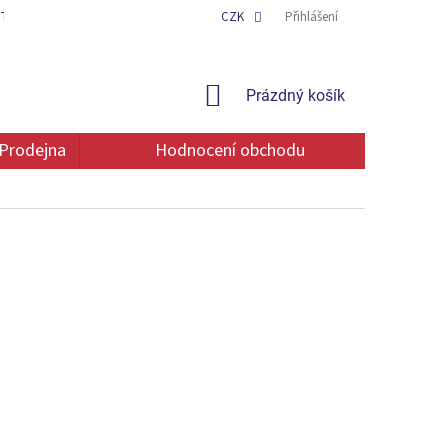
TAKT
OCHRANA OSOBNÍCH ÚDAJŮ
CZK
Přihlášení
NÁKUPNÍ
Prázdný košík
KOŠÍK
Prodejna
Hodnocení obchodu