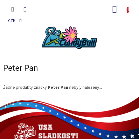
Přejít
na
NÁKUP
obsah
KOŠÍK
CZK
Peter Pan
Žádné produkty značky
Peter Pan
nebyly nalezeny...
Z
á
p
a
t
í