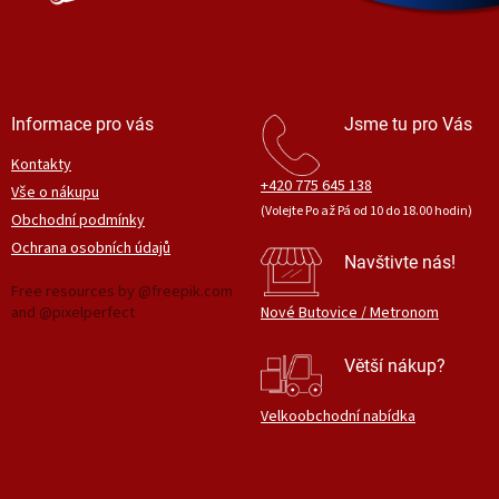
Informace pro vás
Jsme tu pro Vás
Kontakty
+420 775 645 138
Vše o nákupu
(Volejte Po až Pá od 10 do 18.00 hodin)
Obchodní podmínky
Ochrana osobních údajů
Navštivte nás!
Free resources by @freepik.com
and @pixelperfect
Nové Butovice / Metronom
Větší nákup?
Velkoobchodní nabídka