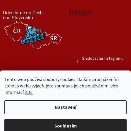
Instagram
Odesíláme do Čech
i na Slovensko
Sledovat na Instagramu
Tento web používá soubory cookies. Dalším procházením
tohoto webu vyjadřujete souhlas s jejich používáním, více
informací
ZDE
Vytvořil Shoptet
Nastavení
Copyright 2026
Mr. Candy Bull
. Všechna práva vyhrazena.
Upravit
nastavení cookies
Souhlasím