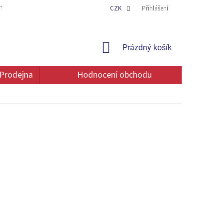
TAKT
OCHRANA OSOBNÍCH ÚDAJŮ
CZK
Přihlášení
NÁKUPNÍ
Prázdný košík
KOŠÍK
Prodejna
Hodnocení obchodu