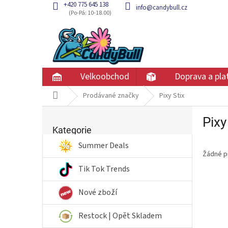
Přejít
+420 775 645 138
info@candybull.cz
na
obsah
Velkoobchod
Doprava a pla
Domů
Prodávané značky
Pixy Stix
P
Pixy
Přeskočit
o
kategorie
Kategorie
s
t
Summer Deals
Žádné p
r
a
Tik Tok Trends
n
n
Nové zboží
í
p
Restock | Opět Skladem
a