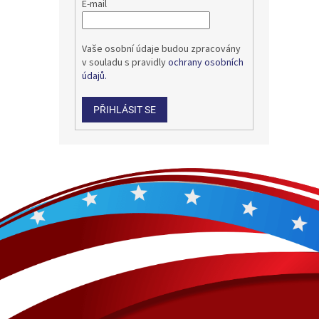
E-mail
Vaše osobní údaje budou zpracovány
v souladu s pravidly
ochrany osobních
údajů.
PŘIHLÁSIT SE
Z
á
p
a
t
í