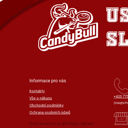
Informace pro vás
Kontakty
+420 775
Vše o nákupu
(Volejte P
Obchodní podmínky
Ochrana osobních údajů
Free resources by @freepik.com and