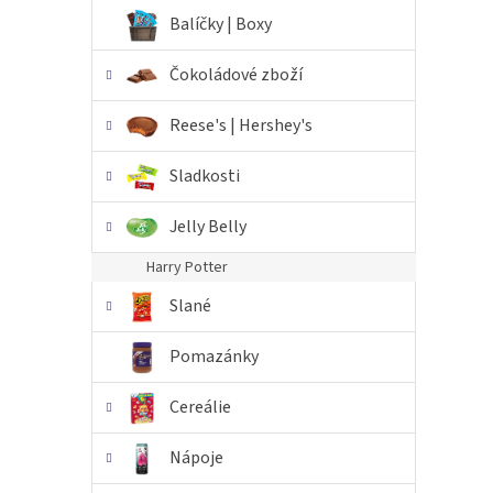
n
Balíčky | Boxy
e
l
Čokoládové zboží
Reese's | Hershey's
Sladkosti
Jelly Belly
Harry Potter
Slané
Pomazánky
Cereálie
Nápoje