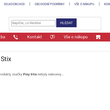
VELKOOBCHOD
OBCHODNÍ PODMÍNKY
VŠE O NÁKUPU
KON
HLEDAT
tba
Kontakt
Vše o nákupu
 Stix
rodukty značky
Pixy Stix
nebyly nalezeny...