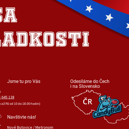
Jsme tu pro Vás
Odesíláme do Čech
i na Slovensko
 645 138
o až Pá od 10 do 18.00 hodin)
Navštivte nás!
Nové Butovice / Metronom