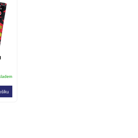
g
kladem
ošíku