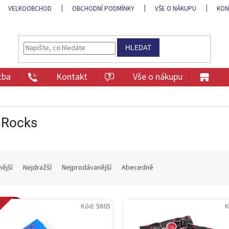
VELKOOBCHOD
OBCHODNÍ PODMÍNKY
VŠE O NÁKUPU
KON
HLEDAT
tba
Kontakt
Vše o nákupu
 Rocks
nější
Nejdražší
Nejprodávanější
Abecedně
inka
Kód:
5865
K