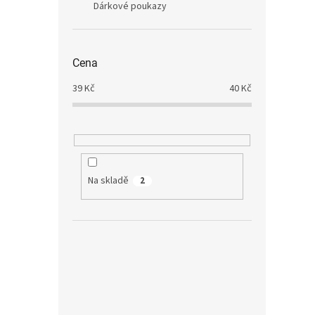
Dárkové poukazy
Cena
39
Kč
40
Kč
Na skladě
2