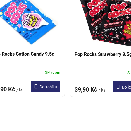
 Rocks Cotton Candy 9.5g
Pop Rocks Strawberry 9.5
Skladem
S
Do košíku
Do k
,90 Kč
39,90 Kč
/ ks
/ ks
O
v
l
á
d