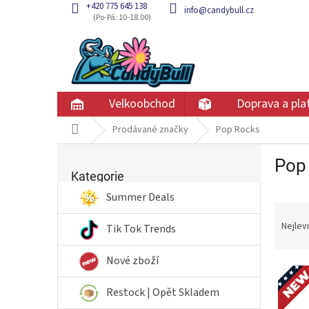
Přejít
+420 775 645 138
info@candybull.cz
na
obsah
Velkoobchod
Doprava a pla
Domů
Prodávané značky
Pop Rocks
P
Pop
Přeskočit
o
kategorie
Kategorie
s
t
Summer Deals
Ř
r
a
a
Nejlev
Tik Tok Trends
z
n
e
n
Nové zboží
V
n
í
Nov
ý
í
p
Restock | Opět Skladem
p
p
a