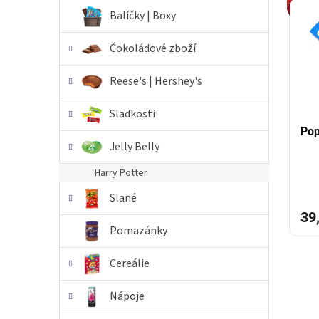
i
r
n
Balíčky | Boxy
s
o
e
p
d
l
Čokoládové zboží
r
u
o
k
Reese's | Hershey's
d
t
u
ů
Sladkosti
k
t
Pop
Jelly Belly
ů
Harry Potter
Slané
39
Pomazánky
Cereálie
Nápoje