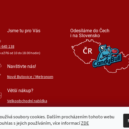
Jsme tu pro Vás
Odesíláme do Čech
i na Slovensko
 645 138
o až Pá od 10 do 18.00 hodin)
Navštivte nás!
Nové Butovice / Metronom
Větší nákup?
Velkoobchodní nabídka
oužívá soubory cookies. Dalším procházením tohoto webu
ouhlas s jejich používáním, více informací
ZDE