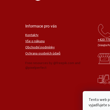
Informace pro vás
Kontakty
+420 775
Vše o nákupu
(Volejte P
Obchodní podmínky
Ochrana osobních údajů
Free resources by @freepik.com and
@pixelperfect
Tento web p
vyjadřujete s