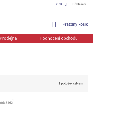
TAKT
OCHRANA OSOBNÍCH ÚDAJŮ
CZK
Přihlášení
NÁKUPNÍ
Prázdný košík
KOŠÍK
Prodejna
Hodnocení obchodu
2
položek celkem
ód:
5862