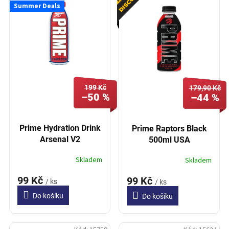
í
Summer Deals
p
p
i
r
s
o
p
d
r
u
o
k
d
t
199 Kč
u
179,90 Kč
ů
–50 %
–44 %
k
t
ů
Prime Hydration Drink
Prime Raptors Black
Arsenal V2
500ml USA
Skladem
Skladem
99 Kč
99 Kč
/ ks
/ ks
Do košíku
Do košíku