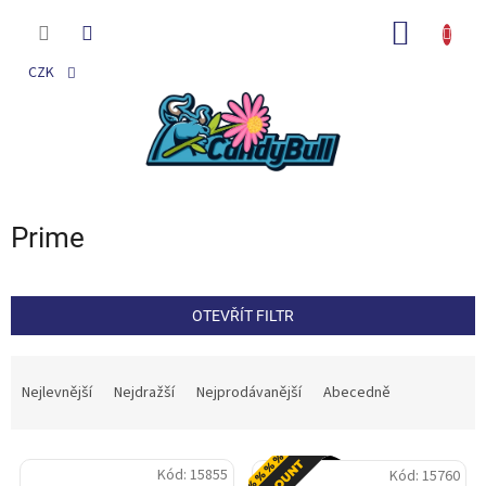
Přejít
na
NÁKUP
obsah
KOŠÍK
CZK
Prime
OTEVŘÍT FILTR
Ř
a
Nejlevnější
Nejdražší
Nejprodávanější
Abecedně
z
e
V
n
Akce
Kód:
15855
Kód:
15760
ý