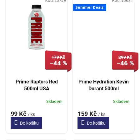
Kód:
15759
Kód:
15624
Summer Deals
179 Kč
299 Kč
–44 %
–46 %
Prime Raptors Red
Prime Hydration Kevin
500ml USA
Durant 500ml
Skladem
Skladem
99 Kč
159 Kč
/ ks
/ ks
Do košíku
Do košíku