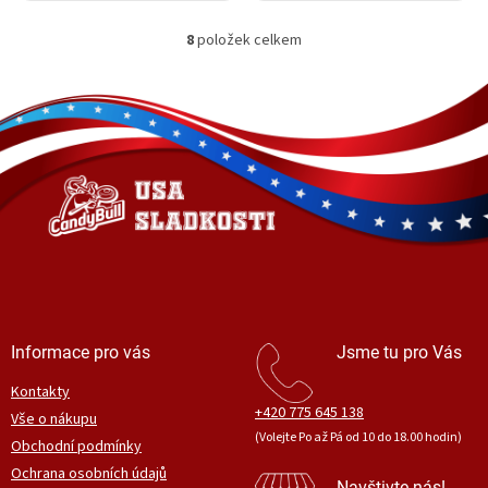
8
položek celkem
O
v
l
Z
á
á
d
p
a
a
c
t
í
í
p
r
v
k
y
v
ý
Informace pro vás
Jsme tu pro Vás
p
i
Kontakty
s
+420 775 645 138
Vše o nákupu
u
(Volejte Po až Pá od 10 do 18.00 hodin)
Obchodní podmínky
Ochrana osobních údajů
Navštivte nás!