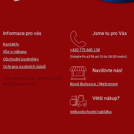
Informace pro vás
Jsme tu pro Vás
Kontakty
+420 775 645 138
Vše o nákupu
(Volejte Po až Pá od 10 do 18.00 hodin)
Obchodní podmínky
Ochrana osobních údajů
Navštivte nás!
Free resources by @freepik.com
and @pixelperfect
Nové Butovice / Metronom
Větší nákup?
Velkoobchodní nabídka