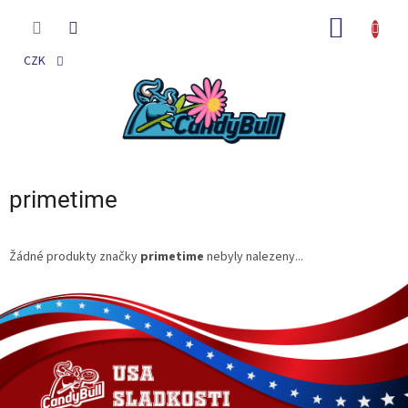
Přejít
na
NÁKUP
obsah
KOŠÍK
CZK
primetime
Žádné produkty značky
primetime
nebyly nalezeny...
Z
á
p
a
t
í