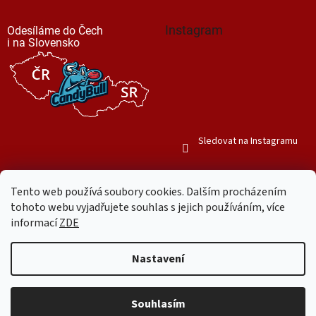
Instagram
Odesíláme do Čech
i na Slovensko
Sledovat na Instagramu
Tento web používá soubory cookies. Dalším procházením
tohoto webu vyjadřujete souhlas s jejich používáním, více
informací
ZDE
Vytvořil Shoptet
Nastavení
Copyright 2026
Mr. Candy Bull
. Všechna práva vyhrazena.
Upravit
nastavení cookies
Souhlasím