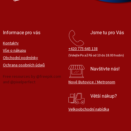
Informace pro vás
Jsme tu pro Vás
Kontakty
+420 775 645 138
Vše o nákupu
(Volejte Po až Pá od 10 do 18.00 hodin)
Obchodní podmínky
Ochrana osobních údajů
Navštivte nás!
Free resources by @freepik.com
and @pixelperfect
Nové Butovice / Metronom
Větší nákup?
Velkoobchodní nabídka