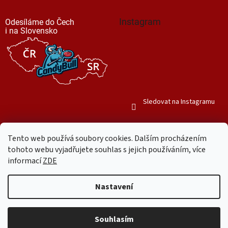
Instagram
Odesíláme do Čech
i na Slovensko
Sledovat na Instagramu
Tento web používá soubory cookies. Dalším procházením
tohoto webu vyjadřujete souhlas s jejich používáním, více
informací
ZDE
Vytvořil Shoptet
Nastavení
Copyright 2026
Mr. Candy Bull
. Všechna práva vyhrazena.
Upravit
nastavení cookies
Souhlasím