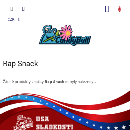
Přejít
na
NÁKUP
obsah
KOŠÍK
CZK
Rap Snack
Žádné produkty značky
Rap Snack
nebyly nalezeny...
Z
á
p
a
t
í