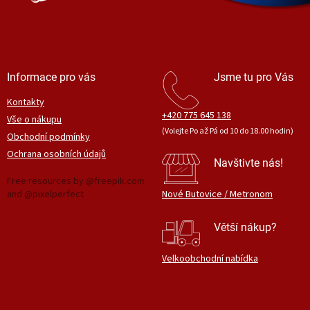
Informace pro vás
Jsme tu pro Vás
Kontakty
+420 775 645 138
Vše o nákupu
(Volejte Po až Pá od 10 do 18.00 hodin)
Obchodní podmínky
Ochrana osobních údajů
Navštivte nás!
Free resources by @freepik.com
and @pixelperfect
Nové Butovice / Metronom
Větší nákup?
Velkoobchodní nabídka