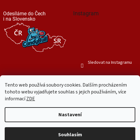
Instagram
Odesíláme do Čech
i na Slovensko
Sledovat na Instagramu
Tento web používá soubory cookies. Dalším procházením
tohoto webu vyjadřujete souhlas s jejich používáním, více
informací
ZDE
Vytvořil Shoptet
Nastavení
Copyright 2026
Mr. Candy Bull
. Všechna práva vyhrazena.
Upravit
nastavení cookies
Souhlasím