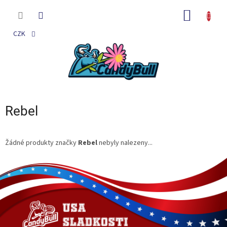
Přejít
na
NÁKUP
obsah
KOŠÍK
CZK
Rebel
Žádné produkty značky
Rebel
nebyly nalezeny...
Z
á
p
a
t
í