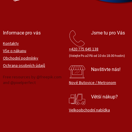
Informace pro vás
Jsme tu pro Vás
Kontakty
+420 775 645 138
Vše o nákupu
(Volejte Po až Pá od 10 do 18.00 hodin)
Obchodní podmínky
Ochrana osobních údajů
Navštivte nás!
Free resources by @freepik.com
and @pixelperfect
Nové Butovice / Metronom
Větší nákup?
Velkoobchodní nabídka