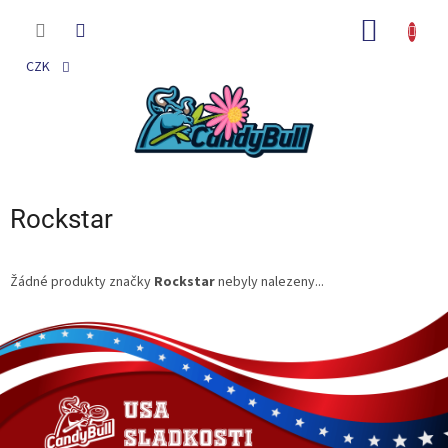
Přejít
na
NÁKUP
obsah
KOŠÍK
CZK
Rockstar
Žádné produkty značky
Rockstar
nebyly nalezeny...
Z
á
p
a
t
í