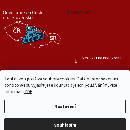
Instagram
Odesíláme do Čech
i na Slovensko
Sledovat na Instagramu
Tento web používá soubory cookies. Dalším procházením
tohoto webu vyjadřujete souhlas s jejich používáním, více
informací
ZDE
Vytvořil Shoptet
Nastavení
Copyright 2026
Mr. Candy Bull
. Všechna práva vyhrazena.
Upravit
nastavení cookies
Souhlasím