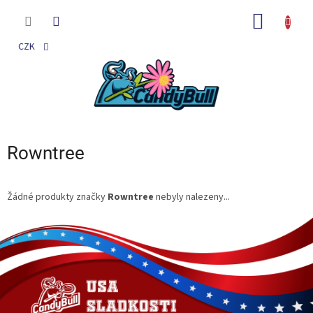
Přejít
na
NÁKUP
obsah
KOŠÍK
CZK
Rowntree
Žádné produkty značky
Rowntree
nebyly nalezeny...
Z
á
p
a
t
í