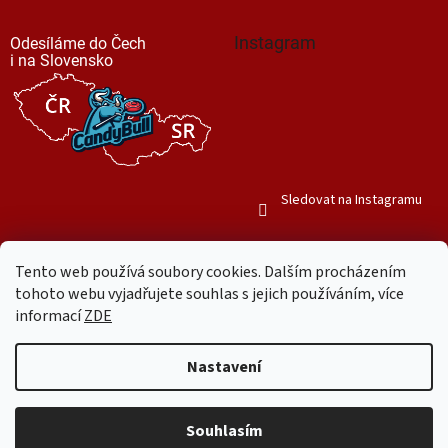
Instagram
Odesíláme do Čech
i na Slovensko
Sledovat na Instagramu
Tento web používá soubory cookies. Dalším procházením
tohoto webu vyjadřujete souhlas s jejich používáním, více
informací
ZDE
Vytvořil Shoptet
Nastavení
Copyright 2026
Mr. Candy Bull
. Všechna práva vyhrazena.
Upravit
nastavení cookies
Souhlasím