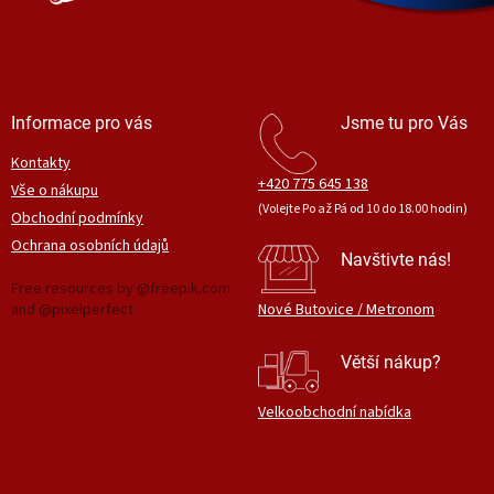
Informace pro vás
Jsme tu pro Vás
Kontakty
+420 775 645 138
Vše o nákupu
(Volejte Po až Pá od 10 do 18.00 hodin)
Obchodní podmínky
Ochrana osobních údajů
Navštivte nás!
Free resources by @freepik.com
and @pixelperfect
Nové Butovice / Metronom
Větší nákup?
Velkoobchodní nabídka