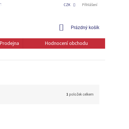
TAKT
OCHRANA OSOBNÍCH ÚDAJŮ
CZK
Přihlášení
NÁKUPNÍ
Prázdný košík
KOŠÍK
Prodejna
Hodnocení obchodu
1
položek celkem