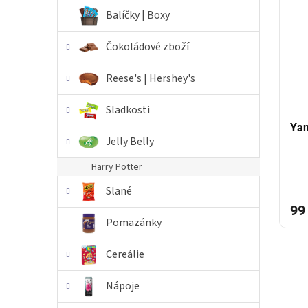
i
r
n
Balíčky | Boxy
s
o
e
p
d
l
Čokoládové zboží
r
u
o
k
Reese's | Hershey's
d
t
u
ů
Sladkosti
k
t
Yan
Jelly Belly
ů
Harry Potter
Slané
99
Pomazánky
Cereálie
Nápoje