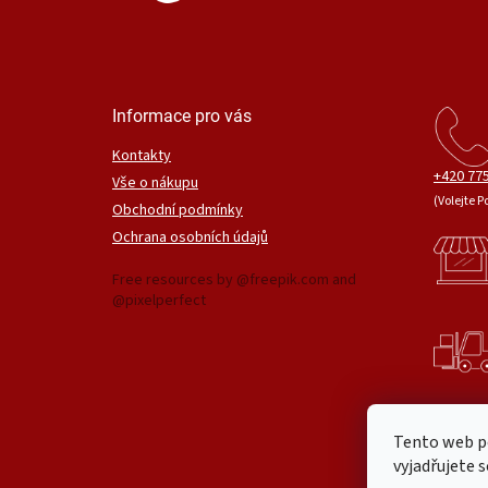
Informace pro vás
Kontakty
+420 775
Vše o nákupu
(Volejte P
Obchodní podmínky
Ochrana osobních údajů
Free resources by @freepik.com and
@pixelperfect
Tento web p
vyjadřujete s