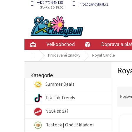
Přejít
+420 775 645 138
info@candybull.cz
na
obsah
Velkoobchod
Doprava a pla
Domů
Prodávané značky
Royal Candle
P
Roya
Přeskočit
o
kategorie
Kategorie
s
t
Summer Deals
Ř
r
a
a
Nejlev
Tik Tok Trends
z
n
e
n
Nové zboží
V
n
í
ý
í
p
Restock | Opět Skladem
p
p
a