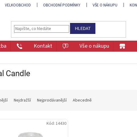
VELKOOBCHOD
OBCHODNÍ PODMÍNKY
VŠE O NÁKUPU
KON
HLEDAT
tba
Kontakt
Vše o nákupu
l Candle
nější
Nejdražší
Nejprodávanější
Abecedně
Kód:
14430