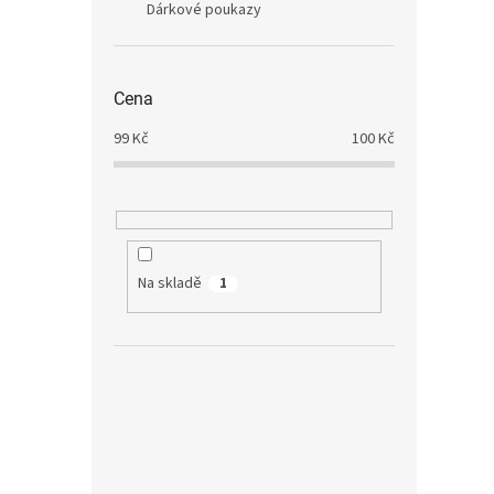
Dárkové poukazy
Cena
99
Kč
100
Kč
Na skladě
1