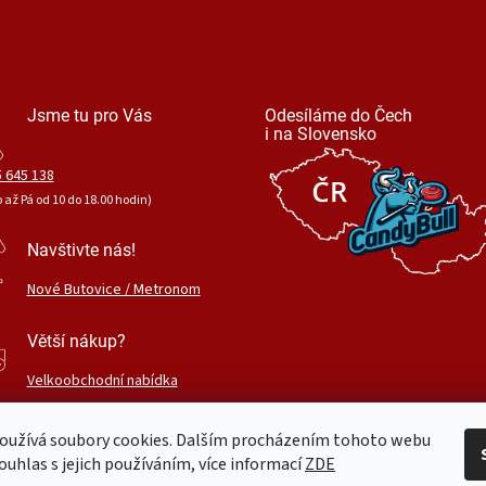
Jsme tu pro Vás
Odesíláme do Čech
i na Slovensko
 645 138
o až Pá od 10 do 18.00 hodin)
Navštivte nás!
Nové Butovice / Metronom
Větší nákup?
Velkoobchodní nabídka
oužívá soubory cookies. Dalším procházením tohoto webu
ouhlas s jejich používáním, více informací
ZDE