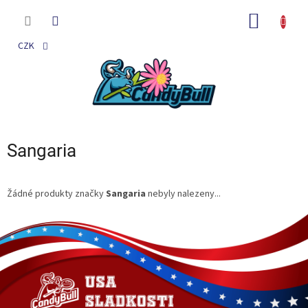
Přejít
na
NÁKUP
obsah
KOŠÍK
CZK
Sangaria
Žádné produkty značky
Sangaria
nebyly nalezeny...
Z
á
p
a
t
í