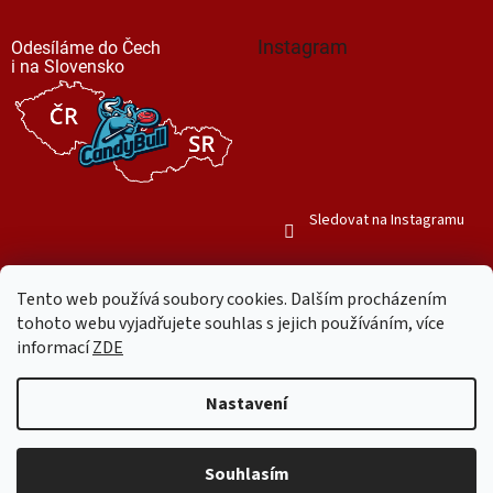
Instagram
Odesíláme do Čech
i na Slovensko
Sledovat na Instagramu
Tento web používá soubory cookies. Dalším procházením
tohoto webu vyjadřujete souhlas s jejich používáním, více
informací
ZDE
Vytvořil Shoptet
Nastavení
Copyright 2026
Mr. Candy Bull
. Všechna práva vyhrazena.
Upravit
nastavení cookies
Souhlasím