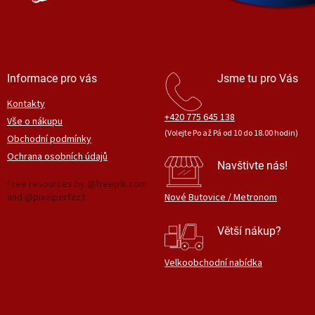
Informace pro vás
Jsme tu pro Vás
Kontakty
+420 775 645 138
Vše o nákupu
(Volejte Po až Pá od 10 do 18.00 hodin)
Obchodní podmínky
Ochrana osobních údajů
Navštivte nás!
Free resources by @freepik.com
and @pixelperfect
Nové Butovice / Metronom
Větší nákup?
Velkoobchodní nabídka