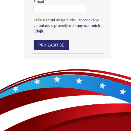
E-mail
Vaše osobní údaje budou zpracovány
v souladu s pravidly
ochrany osobních
údajů.
PŘIHLÁSIT SE
Z
á
p
a
t
í