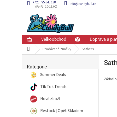
Přejít
+420 775 645 138
info@candybull.cz
na
obsah
Velkoobchod
Doprava a pla
Domů
Prodávané značky
Sathers
P
Sat
Přeskočit
o
kategorie
Kategorie
s
t
Summer Deals
Žádné p
r
a
Tik Tok Trends
n
n
Nové zboží
í
p
Restock | Opět Skladem
a