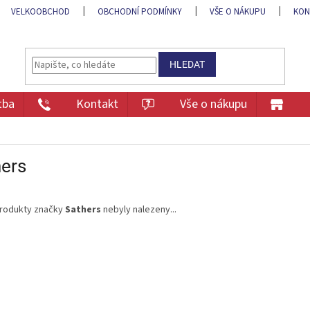
VELKOOBCHOD
OBCHODNÍ PODMÍNKY
VŠE O NÁKUPU
KON
HLEDAT
tba
Kontakt
Vše o nákupu
hers
rodukty značky
Sathers
nebyly nalezeny...