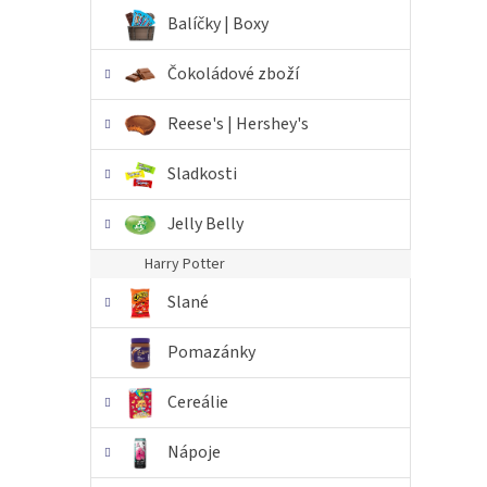
n
Balíčky | Boxy
e
l
Čokoládové zboží
Reese's | Hershey's
Sladkosti
Jelly Belly
Harry Potter
Slané
Pomazánky
Cereálie
Nápoje