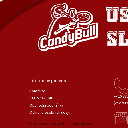
Informace pro vás
Kontakty
+420 775
Vše o nákupu
(Volejte P
Obchodní podmínky
Ochrana osobních údajů
Free resources by @freepik.com and