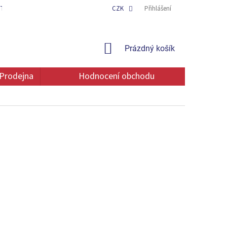
TAKT
OCHRANA OSOBNÍCH ÚDAJŮ
CZK
Přihlášení
NÁKUPNÍ
Prázdný košík
KOŠÍK
Prodejna
Hodnocení obchodu