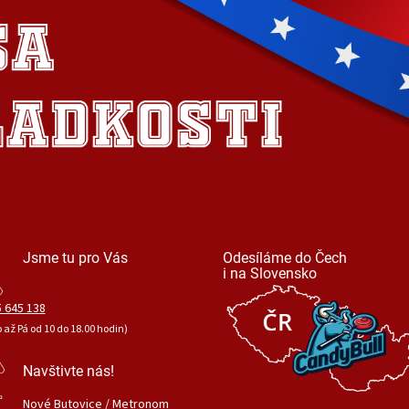
Jsme tu pro Vás
Odesíláme do Čech
i na Slovensko
 645 138
o až Pá od 10 do 18.00 hodin)
Navštivte nás!
Nové Butovice / Metronom