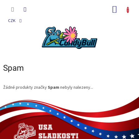
Přejít
na
NÁKUP
obsah
KOŠÍK
CZK
Spam
Žádné produkty značky
Spam
nebyly nalezeny...
Z
á
p
a
t
í