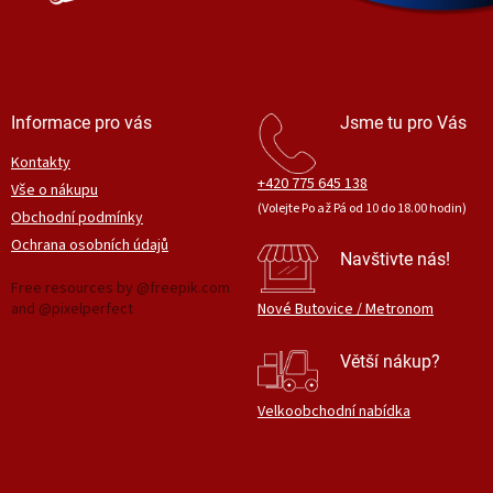
Informace pro vás
Jsme tu pro Vás
Kontakty
+420 775 645 138
Vše o nákupu
(Volejte Po až Pá od 10 do 18.00 hodin)
Obchodní podmínky
Ochrana osobních údajů
Navštivte nás!
Free resources by @freepik.com
and @pixelperfect
Nové Butovice / Metronom
Větší nákup?
Velkoobchodní nabídka