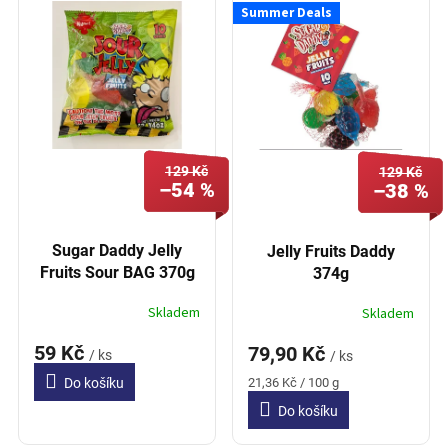
í
Summer Deals
p
p
i
r
s
o
p
d
r
u
o
k
d
t
129 Kč
u
129 Kč
ů
–54 %
–38 %
k
t
ů
Sugar Daddy Jelly
Jelly Fruits Daddy
Fruits Sour BAG 370g
374g
Skladem
Skladem
59 Kč
79,90 Kč
/ ks
/ ks
Měrná
Do košíku
21,36 Kč / 100 g
cena:
Do košíku