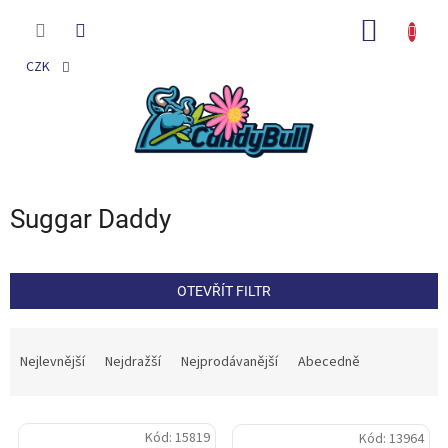
Přejít
na
NÁKUP
obsah
KOŠÍK
CZK
Suggar Daddy
OTEVŘÍT FILTR
Ř
a
Nejlevnější
Nejdražší
Nejprodávanější
Abecedně
z
e
V
n
Kód:
15819
Kód:
13964
ý