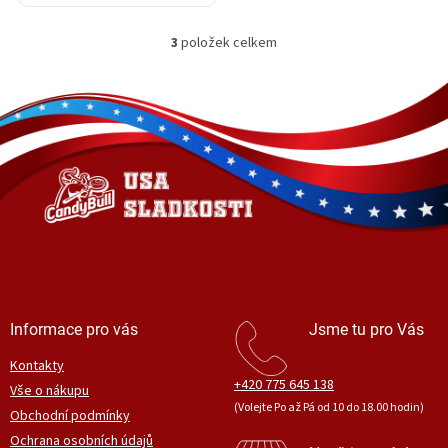
3
položek celkem
O
v
l
Z
á
á
d
p
a
a
c
t
í
í
p
r
v
k
y
v
ý
Informace pro vás
Jsme tu pro Vás
p
i
Kontakty
s
+420 775 645 138
Vše o nákupu
u
(Volejte Po až Pá od 10 do 18.00 hodin)
Obchodní podmínky
Ochrana osobních údajů