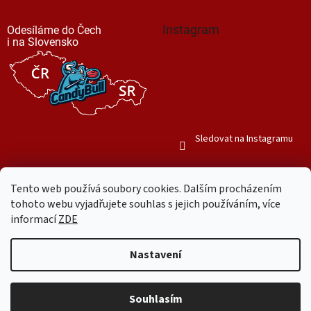
Instagram
Odesíláme do Čech
i na Slovensko
Sledovat na Instagramu
Tento web používá soubory cookies. Dalším procházením
tohoto webu vyjadřujete souhlas s jejich používáním, více
informací
ZDE
Vytvořil Shoptet
Nastavení
Copyright 2026
Mr. Candy Bull
. Všechna práva vyhrazena.
Upravit
nastavení cookies
Souhlasím