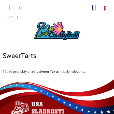
Přejít
na
NÁKUP
obsah
KOŠÍK
CZK
SweerTarts
Žádné produkty značky
SweerTarts
nebyly nalezeny...
Z
á
p
a
t
í