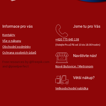
Informace pro vás
Jsme tu pro Vás
Kontakty
+420 775 645 138
Vše o nákupu
(Volejte Po až Pá od 10 do 18.00 hodin)
Obchodní podmínky
Ochrana osobních údajů
Navštivte nás!
Free resources by @freepik.com
and @pixelperfect
Nové Butovice / Metronom
Větší nákup?
Velkoobchodní nabídka