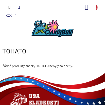
Přejít
na
NÁKUP
obsah
KOŠÍK
CZK
TOHATO
Žádné produkty značky
TOHATO
nebyly nalezeny...
Z
á
p
a
t
í