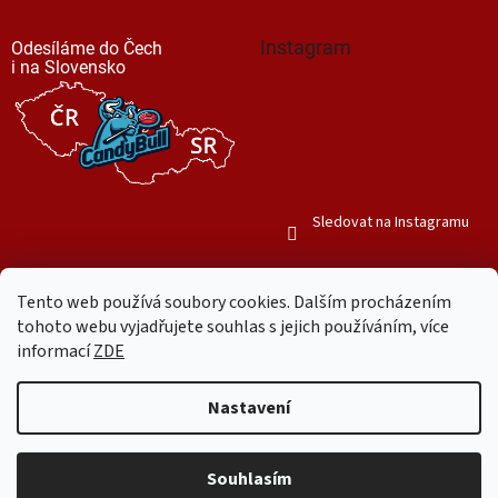
Instagram
Odesíláme do Čech
i na Slovensko
Sledovat na Instagramu
Tento web používá soubory cookies. Dalším procházením
tohoto webu vyjadřujete souhlas s jejich používáním, více
informací
ZDE
Vytvořil Shoptet
Nastavení
Copyright 2026
Mr. Candy Bull
. Všechna práva vyhrazena.
Upravit
nastavení cookies
Souhlasím