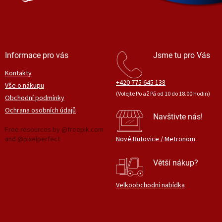
Informace pro vás
Jsme tu pro Vás
Kontakty
+420 775 645 138
Vše o nákupu
(Volejte Po až Pá od 10 do 18.00 hodin)
Obchodní podmínky
Ochrana osobních údajů
Navštivte nás!
Free resources by @freepik.com
and @pixelperfect
Nové Butovice / Metronom
Větší nákup?
Velkoobchodní nabídka