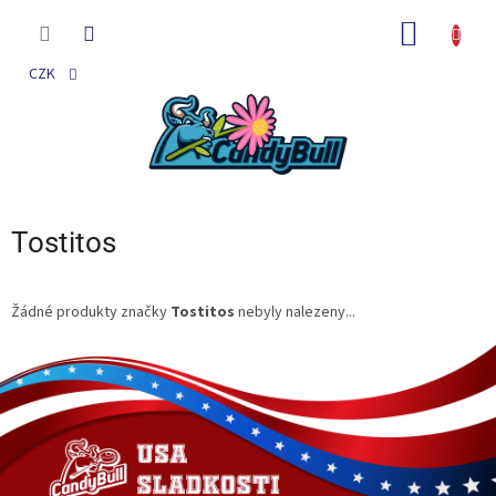
Přejít
na
NÁKUP
obsah
KOŠÍK
CZK
Tostitos
Žádné produkty značky
Tostitos
nebyly nalezeny...
Z
á
p
a
t
í