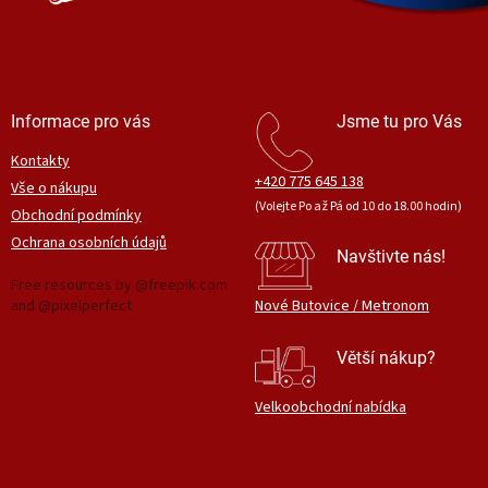
Informace pro vás
Jsme tu pro Vás
Kontakty
+420 775 645 138
Vše o nákupu
(Volejte Po až Pá od 10 do 18.00 hodin)
Obchodní podmínky
Ochrana osobních údajů
Navštivte nás!
Free resources by @freepik.com
and @pixelperfect
Nové Butovice / Metronom
Větší nákup?
Velkoobchodní nabídka