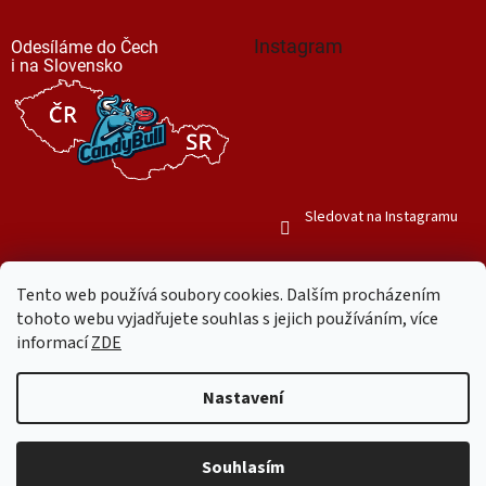
Instagram
Odesíláme do Čech
i na Slovensko
Sledovat na Instagramu
Tento web používá soubory cookies. Dalším procházením
tohoto webu vyjadřujete souhlas s jejich používáním, více
informací
ZDE
Vytvořil Shoptet
Nastavení
Copyright 2026
Mr. Candy Bull
. Všechna práva vyhrazena.
Upravit
nastavení cookies
Souhlasím