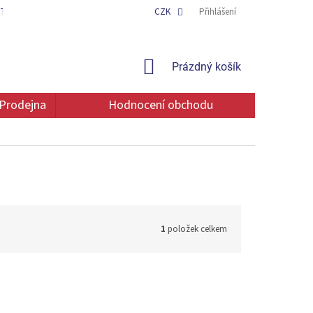
TAKT
OCHRANA OSOBNÍCH ÚDAJŮ
CZK
Přihlášení
NÁKUPNÍ
Prázdný košík
KOŠÍK
Prodejna
Hodnocení obchodu
1
položek celkem