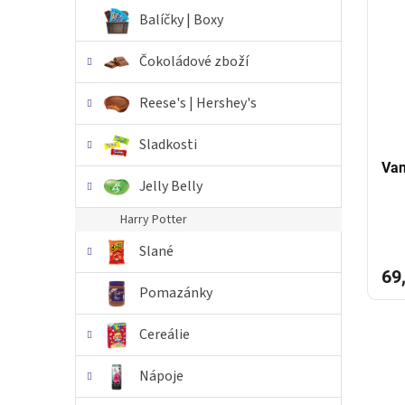
i
r
n
Balíčky | Boxy
s
o
e
p
d
l
Čokoládové zboží
r
u
o
k
Reese's | Hershey's
d
t
u
ů
Sladkosti
k
t
Van
Jelly Belly
ů
Harry Potter
Slané
69
Pomazánky
Cereálie
Nápoje