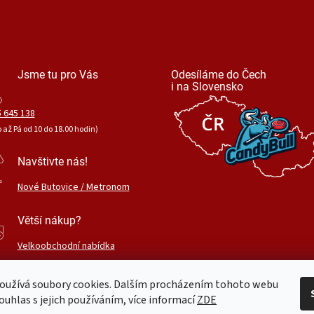
Jsme tu pro Vás
Odesíláme do Čech
i na Slovensko
 645 138
o až Pá od 10 do 18.00 hodin)
Navštivte nás!
Nové Butovice / Metronom
Větší nákup?
Velkoobchodní nabídka
oužívá soubory cookies. Dalším procházením tohoto webu
ouhlas s jejich používáním, více informací
ZDE