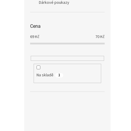
Dárkové poukazy
Cena
69
Kč
70
Kč
Na skladě
1