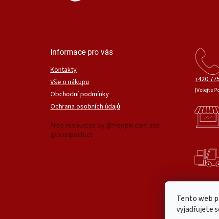
Informace pro vás
Kontakty
+420 775
Vše o nákupu
(Volejte P
Obchodní podmínky
Ochrana osobních údajů
Free resources by @freepik.com and
@pixelperfect
Tento web p
vyjadřujete s