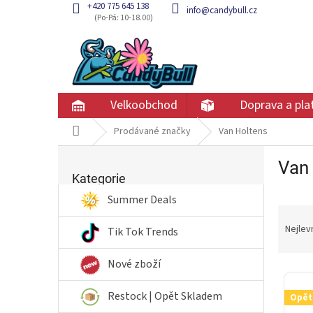
Přejít
+420 775 645 138
info@candybull.cz
na
obsah
Velkoobchod
Doprava a pla
Domů
Prodávané značky
Van Holtens
P
Van
Přeskočit
o
kategorie
Kategorie
s
t
Summer Deals
Ř
r
a
a
Nejlev
Tik Tok Trends
z
n
e
n
Nové zboží
V
n
í
ý
í
p
Restock | Opět Skladem
Opět
p
p
a