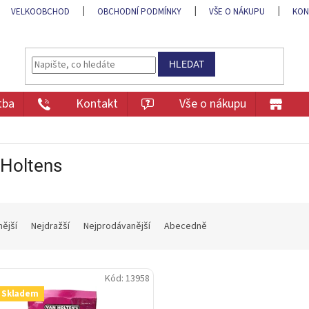
VELKOOBCHOD
OBCHODNÍ PODMÍNKY
VŠE O NÁKUPU
KON
HLEDAT
tba
Kontakt
Vše o nákupu
 Holtens
nější
Nejdražší
Nejprodávanější
Abecedně
Kód:
13958
 Skladem