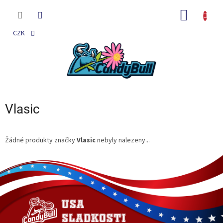
Přejít
na
NÁKUP
obsah
KOŠÍK
CZK
Vlasic
Žádné produkty značky
Vlasic
nebyly nalezeny...
Z
á
p
a
t
í