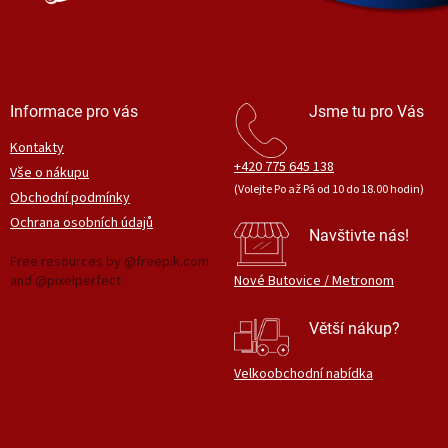
Informace pro vás
Jsme tu pro Vás
Kontakty
+420 775 645 138
Vše o nákupu
(Volejte Po až Pá od 10 do 18.00 hodin)
Obchodní podmínky
Ochrana osobních údajů
Navštivte nás!
Free resources by @freepik.com
and @pixelperfect
Nové Butovice / Metronom
Větší nákup?
Velkoobchodní nabídka