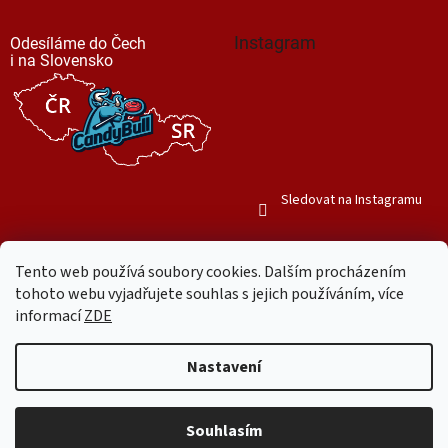
Instagram
Odesíláme do Čech
i na Slovensko
Sledovat na Instagramu
Tento web používá soubory cookies. Dalším procházením
tohoto webu vyjadřujete souhlas s jejich používáním, více
informací
ZDE
Vytvořil Shoptet
Nastavení
Copyright 2026
Mr. Candy Bull
. Všechna práva vyhrazena.
Upravit
nastavení cookies
Souhlasím