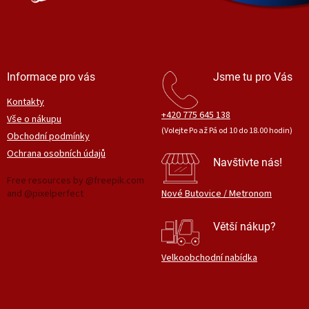
Informace pro vás
Jsme tu pro Vás
Kontakty
+420 775 645 138
Vše o nákupu
(Volejte Po až Pá od 10 do 18.00 hodin)
Obchodní podmínky
Ochrana osobních údajů
Navštivte nás!
Free resources by @freepik.com
and @pixelperfect
Nové Butovice / Metronom
Větší nákup?
Velkoobchodní nabídka