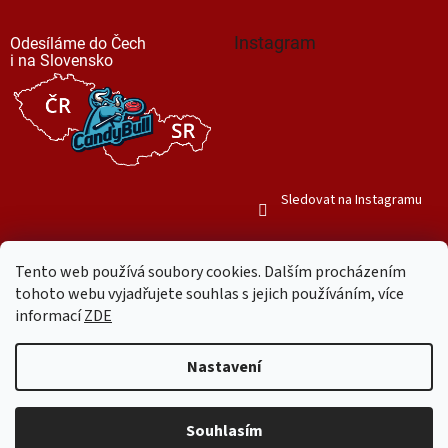
Instagram
Odesíláme do Čech
i na Slovensko
Sledovat na Instagramu
Tento web používá soubory cookies. Dalším procházením
tohoto webu vyjadřujete souhlas s jejich používáním, více
informací
ZDE
Vytvořil Shoptet
Nastavení
Copyright 2026
Mr. Candy Bull
. Všechna práva vyhrazena.
Upravit
nastavení cookies
Souhlasím