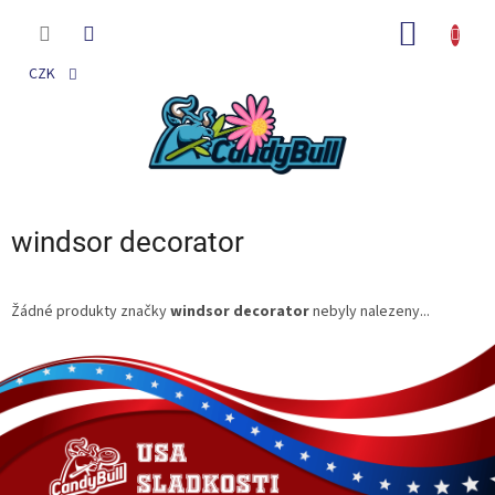
Přejít
na
NÁKUP
obsah
KOŠÍK
CZK
windsor decorator
Žádné produkty značky
windsor decorator
nebyly nalezeny...
Z
á
p
a
t
í