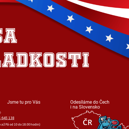
Jsme tu pro Vás
Odesíláme do Čech
i na Slovensko
 645 138
o až Pá od 10 do 18.00 hodin)