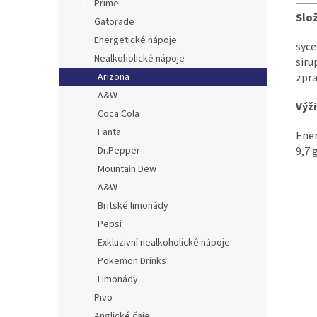
Prime
Slož
Gatorade
Energetické nápoje
syce
Nealkoholické nápoje
siru
Arizona
zpra
A&W
Výži
Coca Cola
Fanta
Ener
Dr.Pepper
9,7 
Mountain Dew
A&W
Britské limonády
Pepsi
Exkluzivní nealkoholické nápoje
Pokemon Drinks
Limonády
Pivo
Anglické čaje