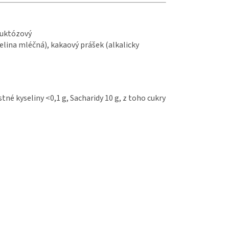
ruktózový
selina mléčná), kakaový prášek (alkalicky
tné kyseliny <0,1 g, Sacharidy 10 g, z toho cukry