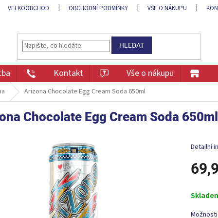
VELKOOBCHOD
OBCHODNÍ PODMÍNKY
VŠE O NÁKUPU
KON
HLEDAT
tba
Kontakt
Vše o nákupu
na
Arizona Chocolate Egg Cream Soda 650ml
zona Chocolate Egg Cream Soda 650ml
Detailní 
69,
Měrná
cena:
Sklade
Možnosti