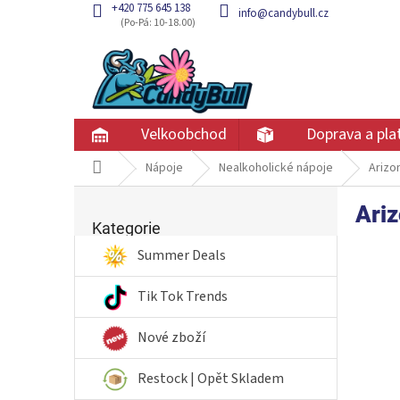
Přejít
+420 775 645 138
info@candybull.cz
na
obsah
Velkoobchod
Doprava a pla
Domů
Nápoje
Nealkoholické nápoje
Arizo
P
Ari
Přeskočit
o
kategorie
Kategorie
s
t
Summer Deals
r
a
Tik Tok Trends
n
n
Nové zboží
í
p
Restock | Opět Skladem
a