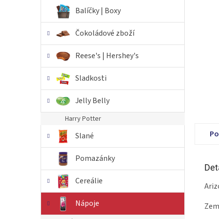
n
Balíčky | Boxy
e
l
Čokoládové zboží
Reese's | Hershey's
Sladkosti
Jelly Belly
Harry Potter
Po
Slané
Pomazánky
Det
Cereálie
Ariz
Nápoje
Země