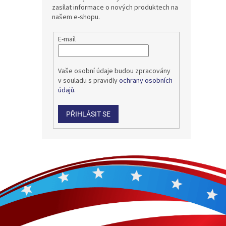
zasílat informace o nových produktech na
našem e-shopu.
E-mail
Vaše osobní údaje budou zpracovány
v souladu s pravidly
ochrany osobních
údajů.
PŘIHLÁSIT SE
Z
á
p
a
t
í