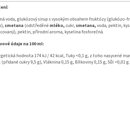
ení:
ná voda, glukózový sirup s vysokým obsahem fruktózy (glukózo-f
p),
smetana
(odstředěné
mléko,
cukr,
smetana,
voda, pektin, ky
covaný), pektin, přírodní aroma, kyselina fosforečná.
vové údaje na 100 ml:
getická hodnota 174 kJ / 42 kcal, Tuky <0,1 g, z toho nasycené mas
g (přidané cukry 9,5 g), Vláknina 0,15 g, Bílkoviny 0,15 g, Sůl <0,01 g.