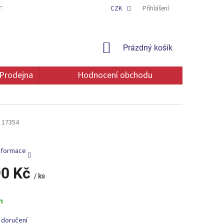
TAKT
OCHRANA OSOBNÍCH ÚDAJŮ
CZK
Přihlášení
NÁKUPNÍ
Prázdný košík
KOŠÍK
Prodejna
Hodnocení obchodu
17354
informace
90 Kč
/ ks
m
 doručení