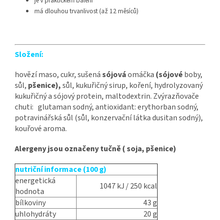
je v praktickém balení
má dlouhou trvanlivost (až 12 měsíců)
Složení:
hovězí maso, cukr, sušená
sójová
omáčka
(sójové
boby,
sůl,
pšenice),
sůl, kukuřičný sirup, koření, hydrolyzovaný
kukuřičný a sójový protein, maltodextrin. Zvýrazňovače
chuti: glutaman sodný, antioxidant: erythorban sodný,
potravinářská sůl (sůl, konzervační látka dusitan sodný),
kouřové aroma.
Alergeny jsou označeny tučně ( soja, pšenice)
nutriční informace (100 g)
energetická
1047 kJ / 250 kcal
hodnota
bílkoviny
43 g
uhlohydráty
20 g