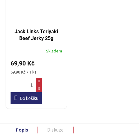
Jack Links Teriyaki
Beef Jerky 25g
Skladem
69,90 Kč
Měrná
69,90 Kč / 1 ks
cena:
Do košíku
Popis
Diskuze