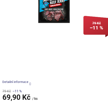
79 Kč
–11 %
Detailní informace
79 Kč
–11 %
69,90 Kč
/ ks
Měrná