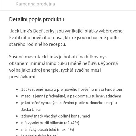
Kamenna prodejna
Detailní popis produktu
Jack Link's Beef Jerky jsou vynikající plátky výběrového
kvalitního hovězího masa, které jsou ochucené podle
starého rodinného receptu.
Sušené maso Jack Links je bohaté na bílkoviny s
obsahem minimálního tuku (méně než 3%). Výborná
volba jako zdroj energie, rychlá svačina mezi
přestávkami.
100% sušené maso z prémiového hovězího masa tenderloin
maso je jemně předvařené, a pak pomalu sušené vzduchem
je kořeněné vybranými kořeními podle rodinného receptu
Jacka Linka
zdravý snack vhodný k přímé konzumaci
má vysoký podíl bílkovin (až 47%)
má nízký obsah tuků (max. 4%)