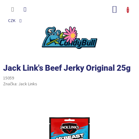
Přejít
na
NÁKUP
obsah
KOŠÍK
CZK
Jack Link's Beef Jerky Original 25g
15059
Značka:
Jack Links