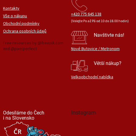
Kontakty
+420 775 645 138
Vše o nákupu
(Volejte Po až Pá od 10 do 18.00 hodin)
Obchodní podmínky
Ochrana osobních údajů
Navštivte nás!
Free resources by @freepik.com
and @pixelperfect
Nové Butovice / Metronom
Větší nákup?
Velkoobchodní nabídka
Instagram
Odesíláme do Čech
i na Slovensko