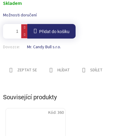
cena:
Skladem
Možnosti doručení
Přidat do košíku
Dovozce:
Mr. Candy Bull s.r.o.
ZEPTAT SE
HLÍDAT
SDÍLET
Související produkty
Kód:
360