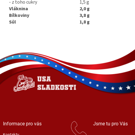
- z toho cukry
1,5 g
Vláknina
2,0 g
Bílkoviny
3,8 g
Sůl
1,8 g
Z
á
p
a
t
í
Informace pro vás
Jsme tu pro Vás
Kontakty