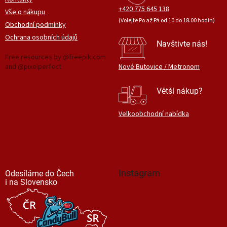
+420 775 645 138
Vše o nákupu
(Volejte Po až Pá od 10 do 18.00 hodin)
Obchodní podmínky
Ochrana osobních údajů
Navštivte nás!
Free resources by @freepik.com
and @pixelperfect
Nové Butovice / Metronom
Větší nákup?
Velkoobchodní nabídka
Instagram
Odesíláme do Čech
i na Slovensko