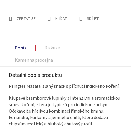
ZEPTAT SE
HLÍDAT
SDÍLET
Popis
Diskuze
Kamenna prodejna
Detailní popis produktu
Pringles Masala slaný snack s příchutí indického koření.
Křupavé bramborové lupínky s intenzivní a aromatickou
směsí koření, která je typická pro indickou kuchyni.
Očekávejte hřejivou kombinaci římského kmínu,
koriandru, kurkumy a jemného chilli, která dodává
chipsům exotický a hluboký chuťový profil.