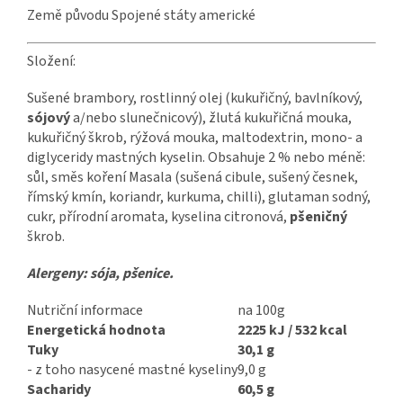
Země původu Spojené státy americké
Složení:
Sušené brambory, rostlinný olej (kukuřičný, bavlníkový,
sójový
a/nebo slunečnicový), žlutá kukuřičná mouka,
kukuřičný škrob, rýžová mouka, maltodextrin, mono- a
diglyceridy mastných kyselin.
Obsahuje 2 % nebo méně:
sůl, směs koření Masala (sušená cibule, sušený česnek,
římský kmín, koriandr, kurkuma, chilli), glutaman sodný,
cukr, přírodní aromata, kyselina citronová,
pšeničný
škrob.
Alergeny: sója, pšenice.
Nutriční informace
na 100g
Energetická hodnota
2225 kJ / 532 kcal
Tuky
30,1 g
- z toho nasycené mastné kyseliny
9,0 g
Sacharidy
60,5 g