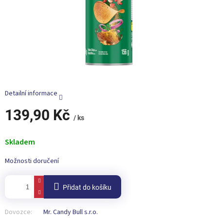
Detailní informace
139,90 Kč
/ ks
Měrná
cena:
Skladem
Možnosti doručení
Přidat do košíku
Dovozce:
Mr. Candy Bull s.r.o.