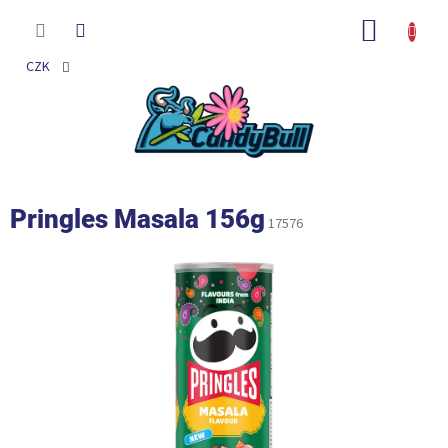
Přejít
na
NÁKUP
obsah
KOŠÍK
CZK
Pringles Masala 156g
17576