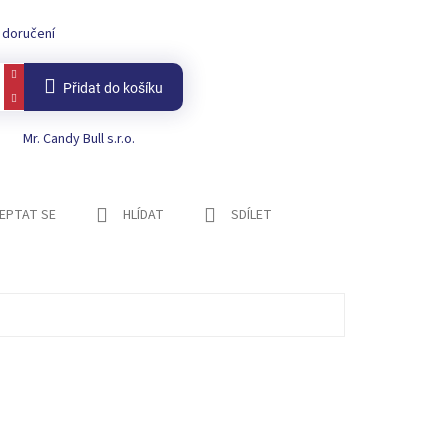
 doručení
Přidat do košíku
Mr. Candy Bull s.r.o.
EPTAT SE
HLÍDAT
SDÍLET