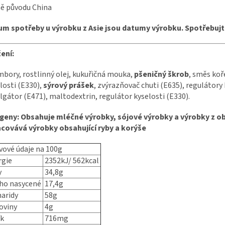
ě původu China
m spotřeby u výrobku z Asie jsou datumy výrobku. Spotřebujte
ení:
bory, rostlinný olej, kukuřičná mouka,
pšeničný škrob
, směs koř
losti (E330),
sýrový prášek
, zvýrazňovač chuti (E635), regulátory 
lgátor (E471),
maltodextrin
, regulátor kyselosti (E330).
geny: Obsahuje mléčné výrobky, sójové výrobky a výrobky z obi
covává výrobky obsahující ryby a korýše
vové údaje na 100g
rgie
2352kJ/ 562kcal
y
34,8g
oho nasycené
17,4g
aridy
58g
oviny
4g
ík
716mg