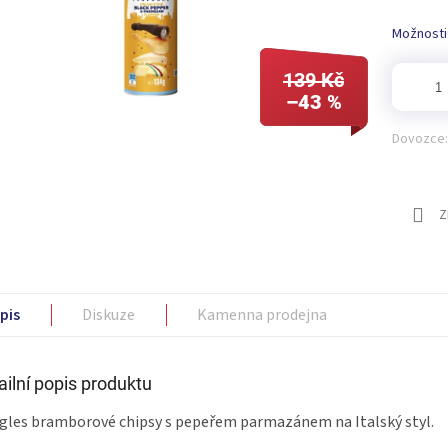
Možnosti
139 Kč
–43 %
Dovozce:
Z
pis
Diskuze
Kamenna prodejna
ailní popis produktu
gles bramborové chipsy s pepeřem parmazánem na Italský styl.