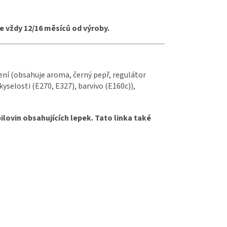
 vždy 12/16 měsíců od výroby.
ení (obsahuje aroma, černý pepř, regulátor
kyselosti (E270, E327), barvivo (E160c)),
lovin obsahujících lepek. Tato linka také