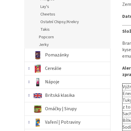
Zem
Lay's
Cheetos
Datu
Ostatní Chipsy/Krekry
Takis
Slož
Popcorn
Bram
Jerky
kyse
Pomazánky
emu
Aler
Cereálie
zpra
Nápoje
Výži
Ene
Britská klasika
Tuk
z t
Omáčky | Sirupy
Sach
Bílk
Vaření | Potraviny
Sod