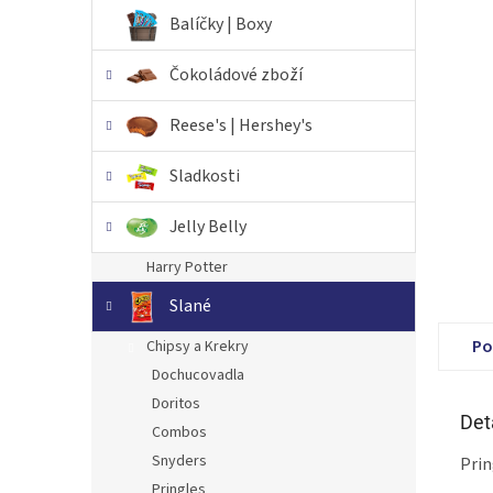
n
Balíčky | Boxy
e
l
Čokoládové zboží
Reese's | Hershey's
Sladkosti
Jelly Belly
Harry Potter
Slané
Po
Chipsy a Krekry
Dochucovadla
Doritos
Det
Combos
Snyders
Prin
Pringles