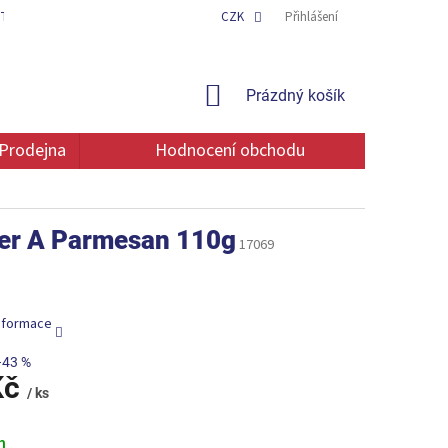
TAKT
OCHRANA OSOBNÍCH ÚDAJŮ
CZK
Přihlášení
NÁKUPNÍ
Prázdný košík
KOŠÍK
Prodejna
Hodnocení obchodu
pper A Parmesan 110g
17069
informace
–43 %
Kč
/ ks
m