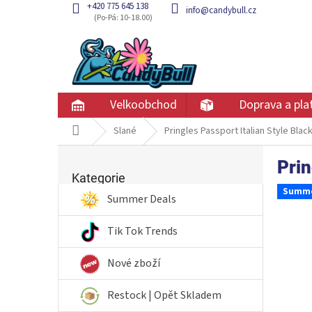
Přejít
+420 775 645 138
info@candybull.cz
na
obsah
Velkoobchod
Doprava a pla
Domů
Slané
Pringles Passport Italian Style Bl
P
Prin
Přeskočit
o
kategorie
Kategorie
s
Summe
t
Summer Deals
r
a
Tik Tok Trends
n
n
Nové zboží
í
p
Restock | Opět Skladem
a