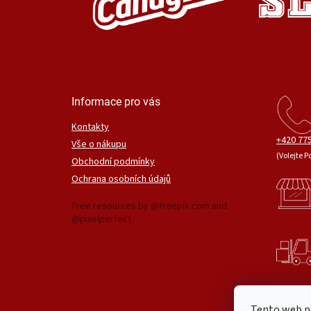
Informace pro vás
Kontakty
+420 775
Vše o nákupu
(Volejte P
Obchodní podmínky
Ochrana osobních údajů
Free resources by @freepik.com and
@pixelperfect
Tento web p