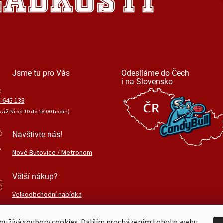
Jsme tu pro Vás
Odesíláme do Čech
i na Slovensko
 645 138
o až Pá od 10 do 18.00 hodin)
Navštivte nás!
Nové Butovice / Metronom
Větší nákup?
Velkoobchodní nabídka
oužívá soubory cookies. Dalším procházením tohoto webu