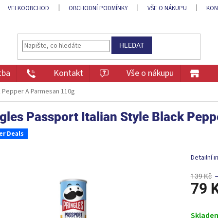
VELKOOBCHOD
OBCHODNÍ PODMÍNKY
VŠE O NÁKUPU
KON
HLEDAT
tba
Kontakt
Vše o nákupu
ack Pepper A Parmesan 110g
gles Passport Italian Style Black Pe
r Deals
Detailní 
139 Kč
79 
Měrná
cena:
Sklade