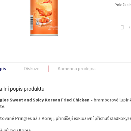
Položka 
Z
pis
Diskuze
Kamenna prodejna
ailní popis produktu
gles Sweet and Spicy Korean Fried Chicken –
bramborové lupínky
te.
tované Pringles až z Koreji, přinášejí exkluzivní příchuť sladkok
ě původu Korea