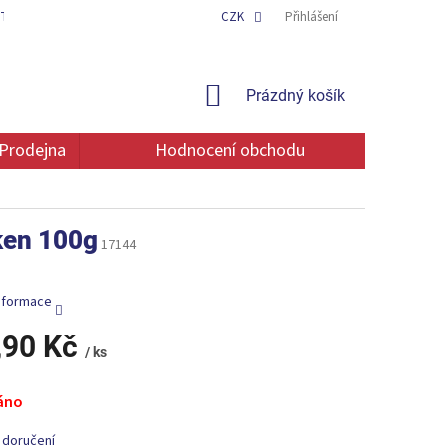
TAKT
OCHRANA OSOBNÍCH ÚDAJŮ
CZK
Přihlášení
NÁKUPNÍ
Prázdný košík
KOŠÍK
Prodejna
Hodnocení obchodu
ken 100g
17144
informace
,90 Kč
/ ks
áno
 doručení