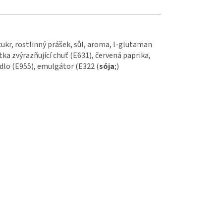
ukr, rostlinný prášek, sůl, aroma, l-glutaman
átka zvýrazňující chuť (E631), červená paprika,
didlo (E955), emulgátor (E322 (
sója
;)