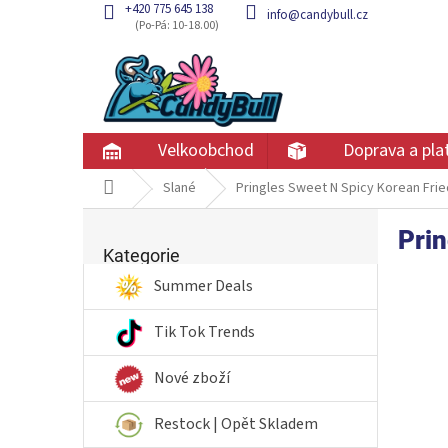
Přejít
+420 775 645 138
info@candybull.cz
na
obsah
Velkoobchod
Doprava a pla
Domů
Slané
Pringles Sweet N Spicy Korean Fri
P
Prin
Přeskočit
o
kategorie
Kategorie
s
t
Summer Deals
r
a
Tik Tok Trends
n
n
Nové zboží
í
p
Restock | Opět Skladem
a