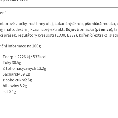
ení:
borové vločky, rostlinný olej, kukuřičný škrob,
pšeničná
mouka, c
ý, maltodextrin, kvasnicový extrakt,
Sójová
omáčka (
pšenice
), l
cí prášek, regulátory kyselosti (E330, E339), kořenící extrakt, sla
iční informace na 100g
Energie 2226 kj / 532kcal
Tuky 30.5g
Z toho nasycených 13.2g
Sacharidy 59.2g
z toho cukry2.6g
bílkoviny 5.2g
sul 0.4g