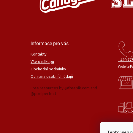
Informace pro vás
Kontakty
+420 775
Vše o nákupu
(Volejte P
Obchodní podmínky
Ochrana osobních údajů
Free resources by @freepik.com and
@pixelperfect
Tento web p