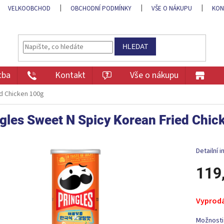
VELKOOBCHOD
OBCHODNÍ PODMÍNKY
VŠE O NÁKUPU
KON
HLEDAT
tba
Kontakt
Vše o nákupu
ed Chicken 100g
gles Sweet N Spicy Korean Fried Chic
Detailní 
119
Měrná
cena:
Vyprod
Možnosti