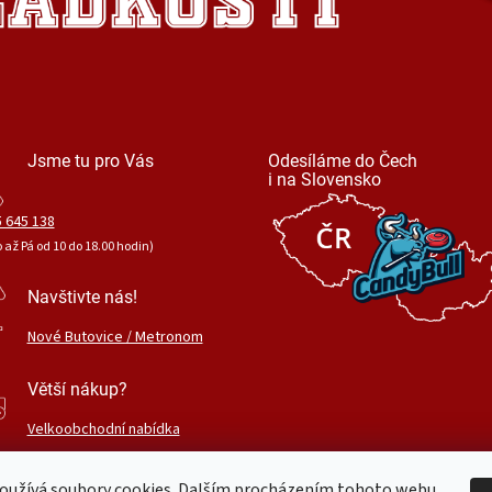
Jsme tu pro Vás
Odesíláme do Čech
i na Slovensko
 645 138
o až Pá od 10 do 18.00 hodin)
Navštivte nás!
Nové Butovice / Metronom
Větší nákup?
Velkoobchodní nabídka
oužívá soubory cookies. Dalším procházením tohoto webu