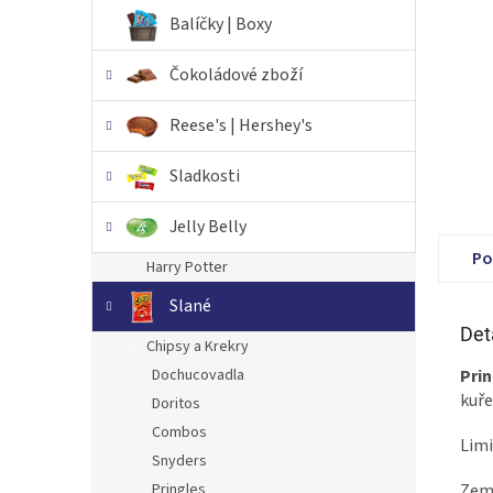
n
Balíčky | Boxy
e
l
Čokoládové zboží
Reese's | Hershey's
Sladkosti
Jelly Belly
Po
Harry Potter
Slané
Det
Chipsy a Krekry
Prin
Dochucovadla
kuře
Doritos
Combos
Limi
Snyders
Zem
Pringles