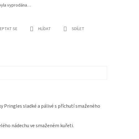
byla vyprodána…
EPTAT SE
HLÍDAT
SDÍLET
 Pringles sladké a pálivé s příchutí smaženého
yselého nádechu ve smaženém kuřeti.