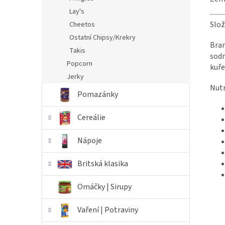
Lay's
Slož
Cheetos
Ostatní Chipsy/Krekry
Bram
Takis
sodn
Popcorn
kuře
Jerky
Nutr
Pomazánky
Cereálie
Nápoje
Britská klasika
Omáčky | Sirupy
Vaření | Potraviny