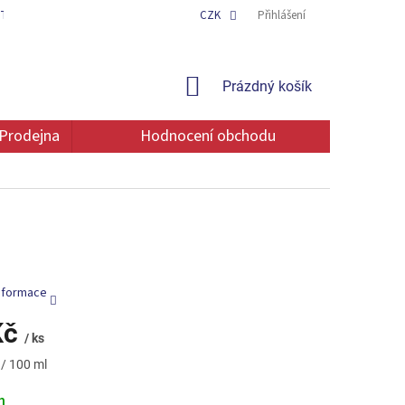
TAKT
OCHRANA OSOBNÍCH ÚDAJŮ
CZK
Přihlášení
NÁKUPNÍ
Prázdný košík
KOŠÍK
Prodejna
Hodnocení obchodu
informace
Kč
/ ks
 / 100 ml
m