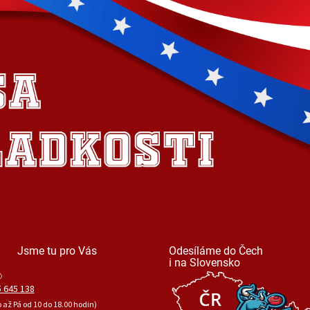
Jsme tu pro Vás
Odesíláme do Čech
i na Slovensko
 645 138
o až Pá od 10 do 18.00 hodin)