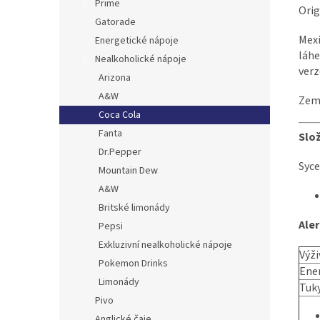
Prime
Orig
Gatorade
Mexi
Energetické nápoje
láhe
Nealkoholické nápoje
verz
Arizona
A&W
Zem
Coca Cola
Fanta
Slo
Dr.Pepper
Syce
Mountain Dew
A&W
Britské limonády
Ale
Pepsi
Exkluzivní nealkoholické nápoje
Výži
Pokemon Drinks
Ene
Limonády
Tuk
Pivo
Anglické čaje