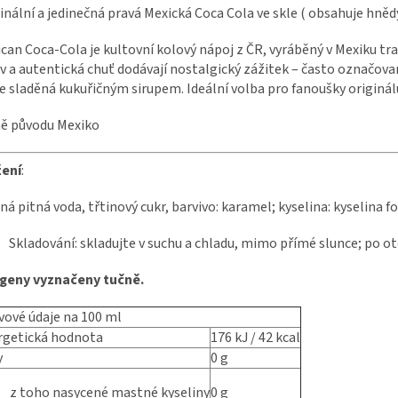
inální a jedinečná pravá Mexická Coca Cola ve skle ( obsahuje hněd
can Coca‑Cola je kultovní kolový nápoj z ČR, vyráběný v Mexiku tr
v a autentická chuť dodávají nostalgický zážitek – často označovaný
e sladěná kukuřičným sirupem. Ideální volba pro fanoušky originál
ě původu Mexiko
žení
:
ná pitná voda, třtinový cukr, barvivo: karamel; kyselina: kyselina f
Skladování: skladujte v suchu a chladu, mimo přímé slunce; po ot
rgeny vyznačeny tučně.
vové údaje na 100 ml
rgetická hodnota
176 kJ / 42 kcal
y
0 g
z toho nasycené mastné kyseliny
0 g