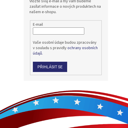
Vložte svůj e-mail a my vám budeme
zasílat informace o nových produktech na
našem e-shopu.
E-mail
Vaše osobní údaje budou zpracovány
v souladu s pravidly
ochrany osobních
údajů.
PŘIHLÁSIT SE
Z
á
p
a
t
í