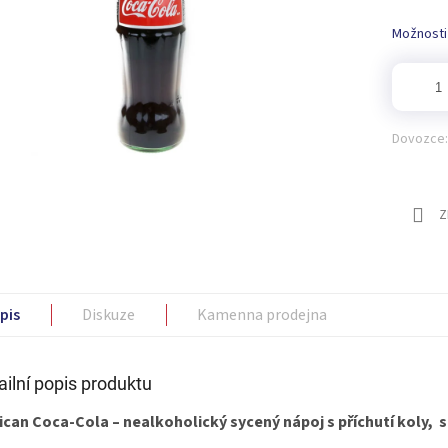
Možnosti
Dovozce:
Z
pis
Diskuze
Kamenna prodejna
ailní popis produktu
can Coca‑Cola – nealkoholický sycený nápoj s příchutí koly, s