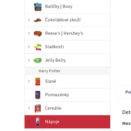
n
Balíčky | Boxy
e
l
Čokoládové zboží
Reese's | Hershey's
Sladkosti
Jelly Belly
Harry Potter
Slané
Po
Pomazánky
Cereálie
Det
Nápoje
Mexi