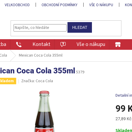
VELKOOBCHOD
OBCHODNÍ PODMÍNKY
VŠE O NÁKUPU
KON
HLEDAT
tba
Kontakt
Vše o nákupu
Cola
Mexican Coca Cola 355ml
ican Coca Cola 355ml
5379
Značka:
Coca Cola
Skladem
Detailní 
99 
Měrná
27,89 Kč
cena:
Sklade