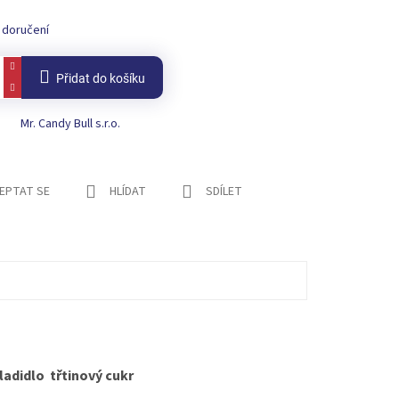
 doručení
Přidat do košíku
Mr. Candy Bull s.r.o.
EPTAT SE
HLÍDAT
SDÍLET
ladidlo třtinový cukr