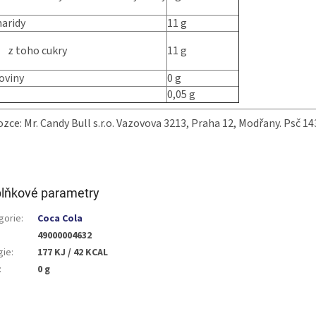
aridy
11 g
z toho cukry
11 g
oviny
0 g
0,05 g
zce: Mr. Candy Bull s.r.o. Vazovova 3213, Praha 12, Modřany. Psč 143
lňkové parametry
gorie
:
Coca Cola
49000004632
gie
:
177 KJ / 42 KCAL
:
0 g