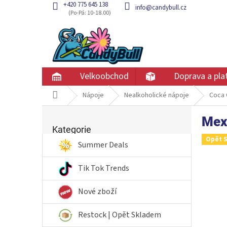
Přejít
+420 775 645 138
info@candybull.cz
na
obsah
Velkoobchod
Doprava a pla
Domů
Nápoje
Nealkoholické nápoje
Coca 
P
Mex
Přeskočit
o
kategorie
Kategorie
s
Opět 
t
Summer Deals
r
a
Tik Tok Trends
n
n
Nové zboží
í
p
Restock | Opět Skladem
a