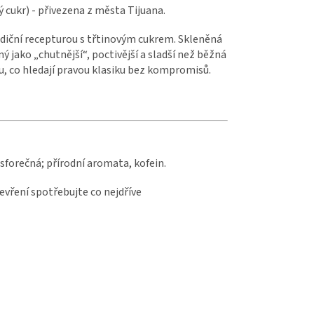
ý cukr) - přivezena z města Tijuana.
adiční recepturou s třtinovým cukrem. Skleněná
 jako „chutnější“, poctivější a sladší než běžná
u, co hledají pravou klasiku bez kompromisů.
osforečná; přírodní aromata, kofein.
evření spotřebujte co nejdříve