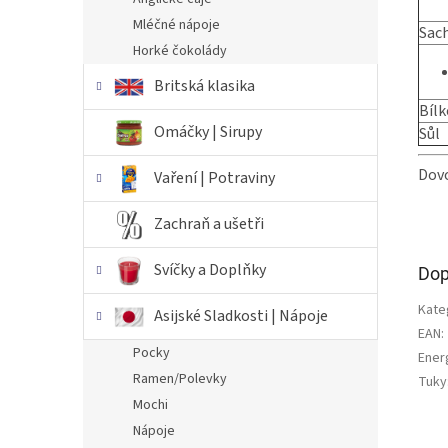
Mléčné nápoje
Sach
Horké čokolády
Britská klasika
Bílk
Omáčky | Sirupy
Sůl
Dovo
Vaření | Potraviny
Zachraň a ušetři
Svíčky a Doplňky
Dop
Kate
Asijské Sladkosti | Nápoje
EAN
:
Pocky
Ener
Ramen/Polevky
Tuky
Mochi
Nápoje