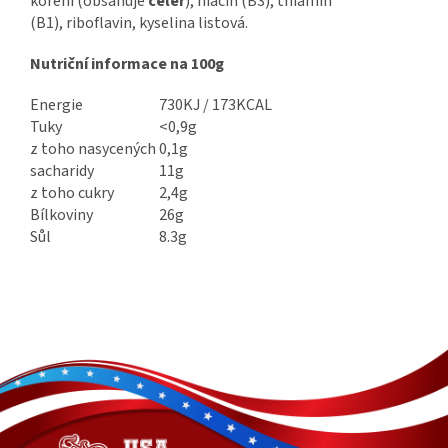
koření (obsahuje
celer
), niacin (B3), thiamin
(B1), riboflavin, kyselina listová.
Nutriční informace na 100g
Energie
730KJ / 173KCAL
Tuky
<0,9g
z toho nasycených
0,1g
sacharidy
11g
z toho cukry
2,4g
Bílkoviny
26g
Sůl
8.3g
Z
á
p
a
t