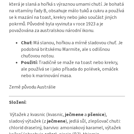
která je slaná a hořká s výraznou umami chutí. Je bohatá
na vitamíny řady B, obsahuje málo tuků a cukru a používá
se k mazání na toast, krekry nebo jako součást jiných
pokrmů. Původně byla vyvinuta v roce 1923 a je
považována za australskou národní ikonu.
Chuť:
Má slanou, hořkou a mírně sladovou chuť. Je
podobná britskému Marmite, ale s odlišnou
chuťovou notou.
Použití:
Tradičně se maže na toast nebo krekry,
ale používá se i jako přísada do polévek, omáček
nebo k marinování masa.
Země původu Austrálie
Složení:
Výtažek z kvasnic (kvasnic,
ječmene
a
pšenice
),
sladový výtažek (z
ječmene
), jedlá sůl, zlepšovač chuti:
chlorid draselný, barvivo: amoniakový karamel, výtažek