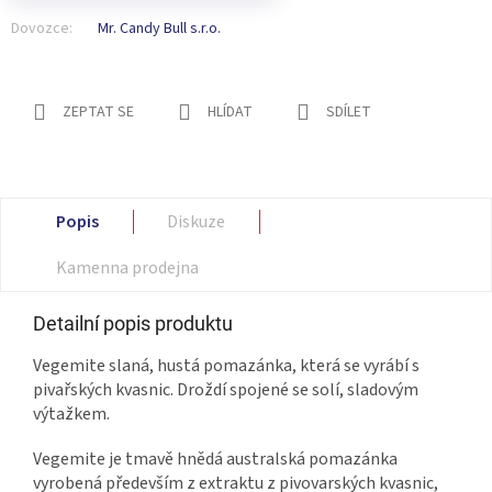
Dovozce:
Mr. Candy Bull s.r.o.
ZEPTAT SE
HLÍDAT
SDÍLET
Popis
Diskuze
Kamenna prodejna
Detailní popis produktu
Vegemite slaná, hustá pomazánka, která se vyrábí s
pivařských kvasnic. Droždí spojené se solí, sladovým
výtažkem.
Vegemite je tmavě hnědá australská pomazánka
vyrobená především z extraktu z pivovarských kvasnic,