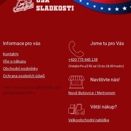
í
Informace pro vás
Jsme tu pro Vás
Kontakty
+420 775 645 138
Vše o nákupu
(Volejte Po až Pá od 10 do 18.00 hodin)
Obchodní podmínky
Ochrana osobních údajů
Navštivte nás!
Free resources by @freepik.com
and @pixelperfect
Nové Butovice / Metronom
Větší nákup?
Velkoobchodní nabídka