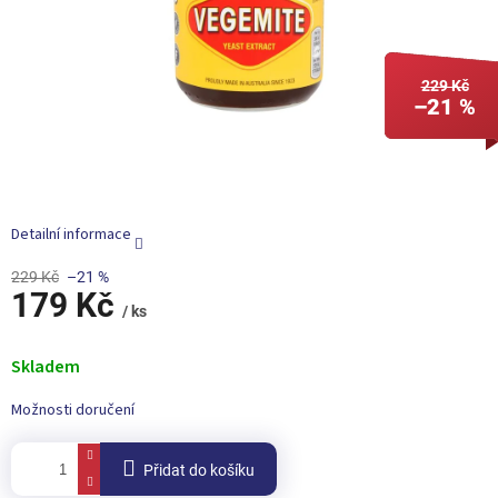
229 Kč
–21 %
Detailní informace
229 Kč
–21 %
179 Kč
/ ks
Měrná
cena:
Skladem
Možnosti doručení
Přidat do košíku