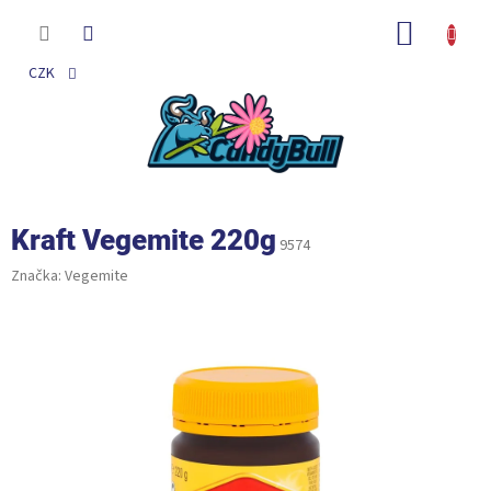
Přejít
na
NÁKUP
obsah
KOŠÍK
CZK
Kraft Vegemite 220g
9574
Značka:
Vegemite