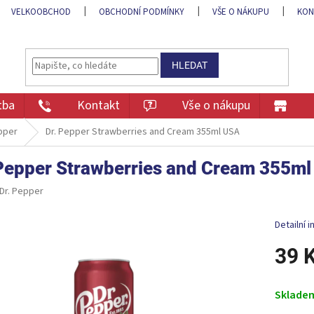
VELKOOBCHOD
OBCHODNÍ PODMÍNKY
VŠE O NÁKUPU
KON
HLEDAT
tba
Kontakt
Vše o nákupu
pper
Dr. Pepper Strawberries and Cream 355ml USA
 Pepper Strawberries and Cream 355m
Dr. Pepper
Detailní 
39 
Měrná
cena:
Sklade