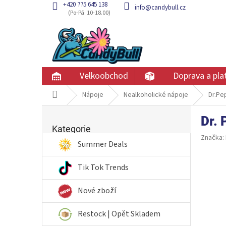
Přejít
+420 775 645 138
info@candybull.cz
na
obsah
Velkoobchod
Doprava a pla
Domů
Nápoje
Nealkoholické nápoje
Dr.Pe
P
Dr.
Přeskočit
o
kategorie
Kategorie
s
Značka:
t
Summer Deals
r
a
Tik Tok Trends
n
n
Nové zboží
í
p
Restock | Opět Skladem
a