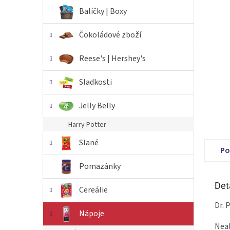
n
Balíčky | Boxy
e
l
Čokoládové zboží
Reese's | Hershey's
Sladkosti
Jelly Belly
Harry Potter
Slané
Po
Pomazánky
Det
Cereálie
Dr. 
Nápoje
Neal