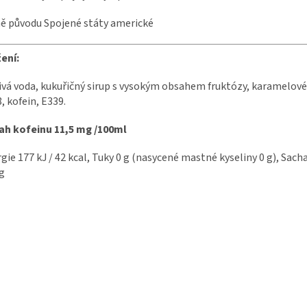
 původu Spojené státy americké
ení:
ivá voda, kukuřičný sirup s vysokým obsahem fruktózy, karamelové 
, kofein, E339.
ah kofeinu 11,5 mg /100ml
gie 177 kJ / 42 kcal, Tuky 0 g (nasycené mastné kyseliny 0 g), Sachar
g