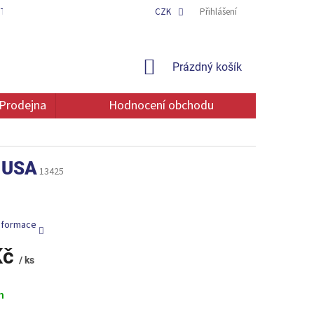
TAKT
OCHRANA OSOBNÍCH ÚDAJŮ
CZK
Přihlášení
NÁKUPNÍ
Prázdný košík
KOŠÍK
Prodejna
Hodnocení obchodu
l USA
13425
informace
Kč
/ ks
m