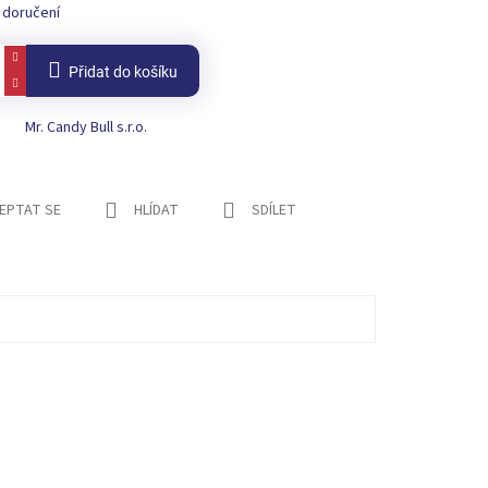
 doručení
Přidat do košíku
Mr. Candy Bull s.r.o.
EPTAT SE
HLÍDAT
SDÍLET