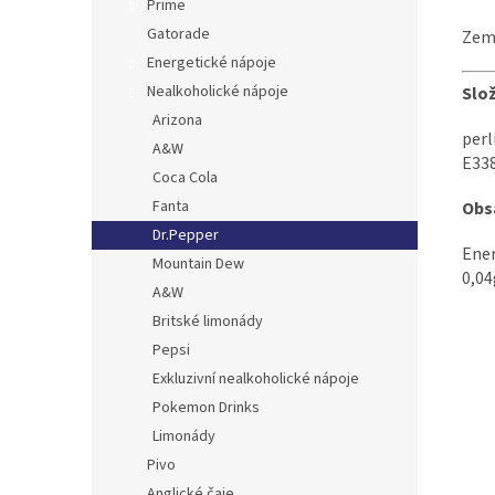
Prime
Gatorade
Země
Energetické nápoje
Nealkoholické nápoje
Slož
Arizona
perl
A&W
E338
Coca Cola
Fanta
Obs
Dr.Pepper
Ener
Mountain Dew
0,04
A&W
Britské limonády
Pepsi
Exkluzivní nealkoholické nápoje
Pokemon Drinks
Limonády
Pivo
Anglické čaje