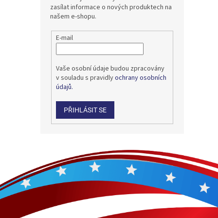
zasílat informace o nových produktech na
našem e-shopu.
E-mail
Vaše osobní údaje budou zpracovány
v souladu s pravidly
ochrany osobních
údajů.
PŘIHLÁSIT SE
Z
á
p
a
t
í