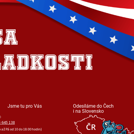
Jsme tu pro Vás
Odesíláme do Čech
i na Slovensko
 645 138
o až Pá od 10 do 18.00 hodin)