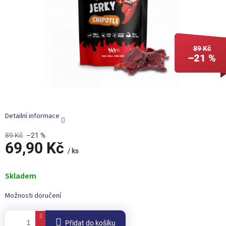
89 Kč
–21 %
Detailní informace
89 Kč
–21 %
69,90 Kč
/ ks
Měrná
cena:
Skladem
Možnosti doručení
Přidat do košíku