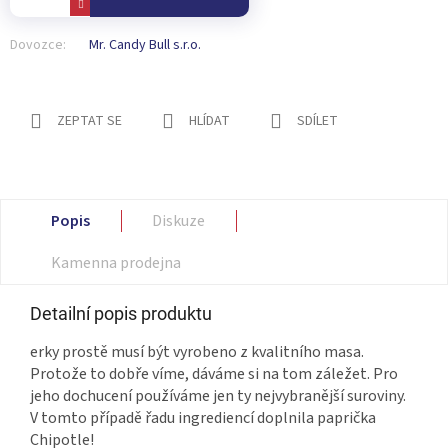
Dovozce:
Mr. Candy Bull s.r.o.
ZEPTAT SE
HLÍDAT
SDÍLET
Popis
Diskuze
Kamenna prodejna
Detailní popis produktu
erky prostě musí být vyrobeno z kvalitního masa.
Protože to dobře víme, dáváme si na tom záležet. Pro
jeho dochucení používáme jen ty nejvybranější suroviny.
V tomto případě řadu ingrediencí doplnila paprička
Chipotle!