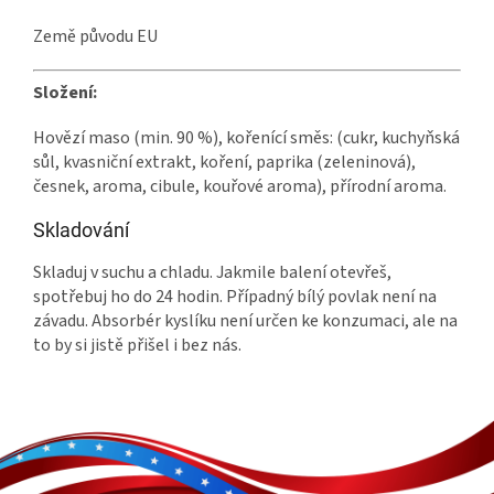
Země původu EU
Složení:
Hovězí maso (min. 90 %), kořenící směs: (cukr, kuchyňská
sůl, kvasniční extrakt, koření, paprika (zeleninová),
česnek, aroma, cibule, kouřové aroma), přírodní aroma.
Skladování
Skladuj v suchu a chladu. Jakmile balení otevřeš,
spotřebuj ho do 24 hodin. Případný bílý povlak není na
závadu. Absorbér kyslíku není určen ke konzumaci, ale na
to by si jistě přišel i bez nás.
Z
á
p