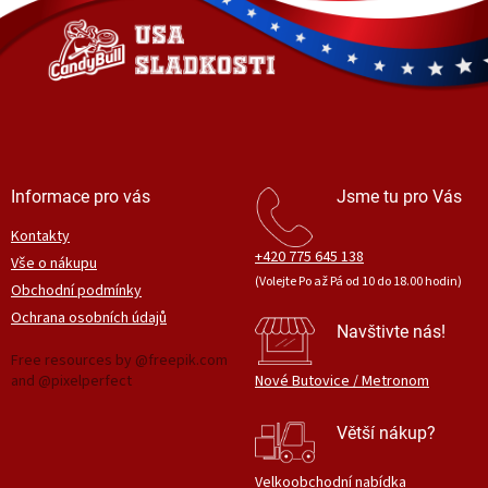
a
t
í
Informace pro vás
Jsme tu pro Vás
Kontakty
+420 775 645 138
Vše o nákupu
(Volejte Po až Pá od 10 do 18.00 hodin)
Obchodní podmínky
Ochrana osobních údajů
Navštivte nás!
Free resources by @freepik.com
and @pixelperfect
Nové Butovice / Metronom
Větší nákup?
Velkoobchodní nabídka