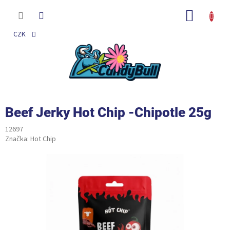
Přejít
na
NÁKUP
obsah
KOŠÍK
CZK
Beef Jerky Hot Chip -Chipotle 25g
12697
Značka:
Hot Chip