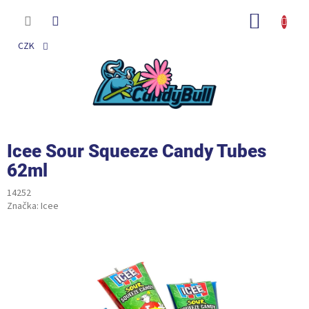
Přejít
na
NÁKUP
obsah
KOŠÍK
CZK
Icee Sour Squeeze Candy Tubes
62ml
14252
Značka:
Icee