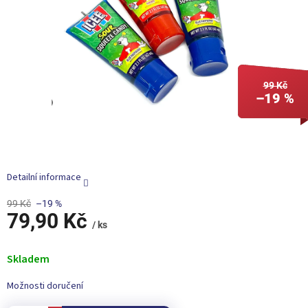
99 Kč
–19 %
Detailní informace
99 Kč
–19 %
79,90 Kč
/ ks
Měrná
cena:
Skladem
Možnosti doručení