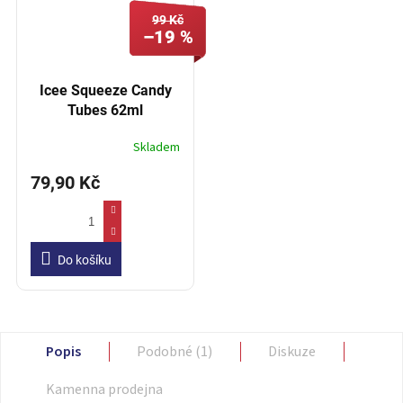
99 Kč
–19 %
Icee Squeeze Candy
Tubes 62ml
Skladem
79,90 Kč
Do košíku
Popis
Podobné (1)
Diskuze
Kamenna prodejna