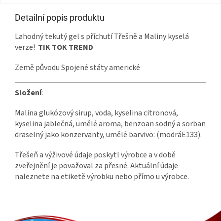
Detailní popis produktu
Lahodný tekutý gel s příchutí Třešně a Maliny kyselá
verze!
TIK TOK TREND
Země původu Spojené státy americké
Složení
:
Malina glukózový sirup, voda, kyselina citronová,
kyselina jablečná, umělé aroma, benzoan sodný a sorban
draselný jako konzervanty, umělé barvivo: (modráE133).
Třešeň a výživové údaje poskytl výrobce a v době
zveřejnění je považoval za přesné. Aktuální údaje
naleznete na etiketě výrobku nebo přímo u výrobce.
Z