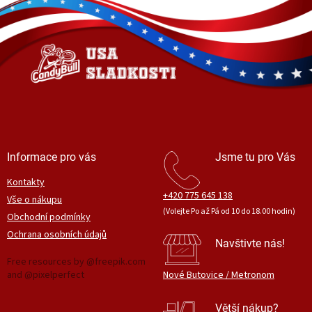
á
p
a
t
í
Informace pro vás
Jsme tu pro Vás
Kontakty
+420 775 645 138
Vše o nákupu
(Volejte Po až Pá od 10 do 18.00 hodin)
Obchodní podmínky
Ochrana osobních údajů
Navštivte nás!
Free resources by @freepik.com
and @pixelperfect
Nové Butovice / Metronom
Větší nákup?