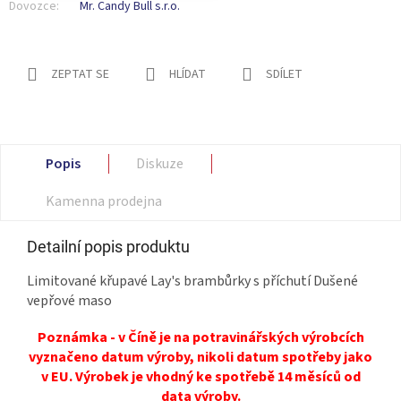
Dovozce:
Mr. Candy Bull s.r.o.
ZEPTAT SE
HLÍDAT
SDÍLET
Popis
Diskuze
Kamenna prodejna
Detailní popis produktu
Limitované křupavé Lay's brambůrky s příchutí Dušené
vepřové maso
Poznámka - v Číně je na potravinářských výrobcích
vyznačeno datum výroby, nikoli datum spotřeby jako
v EU. Výrobek je vhodný ke spotřebě 14 měsíců od
data výroby.