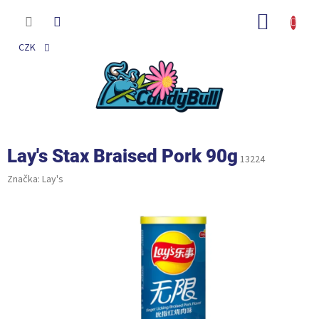
Přejít
na
NÁKUP
obsah
KOŠÍK
CZK
Lay's Stax Braised Pork 90g
13224
Značka:
Lay's