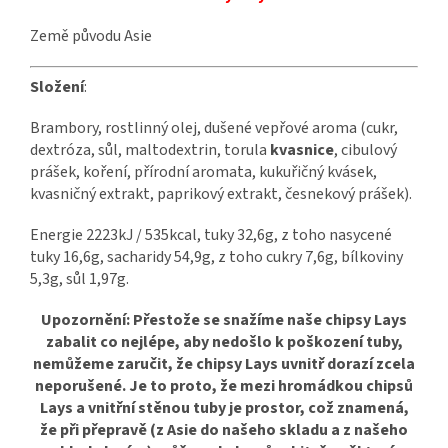
Země původu Asie
Složení
:
Brambory, rostlinný olej, dušené vepřové aroma (cukr,
dextróza, sůl, maltodextrin, torula
kvasnice
, cibulový
prášek, koření, přírodní aromata, kukuřičný kvásek,
kvasničný extrakt, paprikový extrakt, česnekový prášek).
Energie 2223kJ / 535kcal, tuky 32,6g, z toho nasycené
tuky 16,6g, sacharidy 54,9g, z toho cukry 7,6g, bílkoviny
5,3g, sůl 1,97g.
Upozornění: Přestože se snažíme naše chipsy Lays
zabalit co nejlépe, aby nedošlo k poškození tuby,
nemůžeme zaručit, že chipsy Lays uvnitř dorazí zcela
neporušené. Je to proto, že mezi hromádkou chipsů
Lays a vnitřní stěnou tuby je prostor, což znamená,
že při přepravě (z Asie do našeho skladu a z našeho