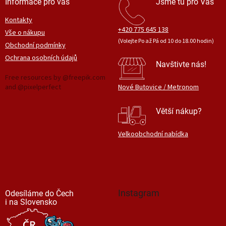
Informace pro vás
Jsme tu pro Vás
Kontakty
+420 775 645 138
Vše o nákupu
(Volejte Po až Pá od 10 do 18.00 hodin)
Obchodní podmínky
Ochrana osobních údajů
Navštivte nás!
Free resources by @freepik.com
and @pixelperfect
Nové Butovice / Metronom
Větší nákup?
Velkoobchodní nabídka
Instagram
Odesíláme do Čech
i na Slovensko