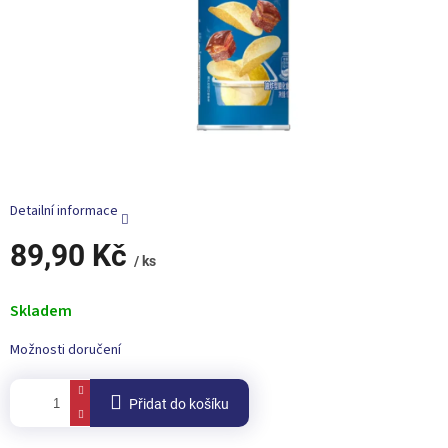
Detailní informace
89,90 Kč
/ ks
Měrná
cena:
Skladem
Možnosti doručení
Přidat do košíku