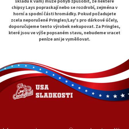
skladu k vám) může pohyb způsobit, že některé
chipsy Lays popraskají nebo se rozdrobí, zejména v
horní a spodní části hromádky. Pokud požadujete
zcela neporušené Pringles/Lay's pro dárkové účely,
doporučujeme tento výrobek nekupovat. Za Pringles,
které jsou ve výše popsaném stavu, nebudeme vracet
peníze ani je vyměňovat.
Z
á
p
a
t
í