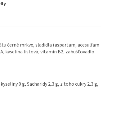
dly
trátu černé mrkve, sladidla (aspartam, acesulfam
 A, kyselina listová, vitamín B2, zahušťovadlo
seliny 0 g, Sacharidy 2,3 g, z toho cukry 2,3 g,