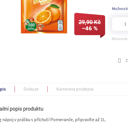
Možnosti
29,90 Kč
–46 %
Dovozce:
Z
pis
Diskuze
Kamenna prodejna
ailní popis produktu
 nápoj v prášku s příchutí Pomeranče, připravíte až 1L.