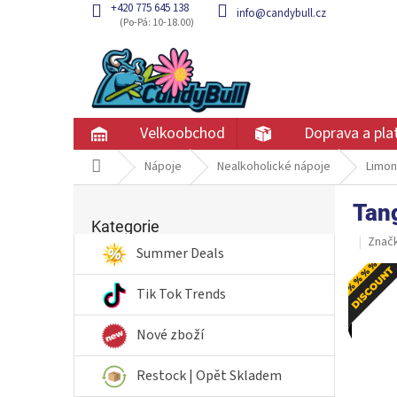
Přejít
+420 775 645 138
info@candybull.cz
na
obsah
Velkoobchod
Doprava a pla
Domů
Nápoje
Nealkoholické nápoje
Limo
P
Tan
Přeskočit
o
kategorie
Kategorie
s
Znač
t
Summer Deals
r
Akc
a
Tik Tok Trends
n
n
Nové zboží
í
p
Restock | Opět Skladem
a