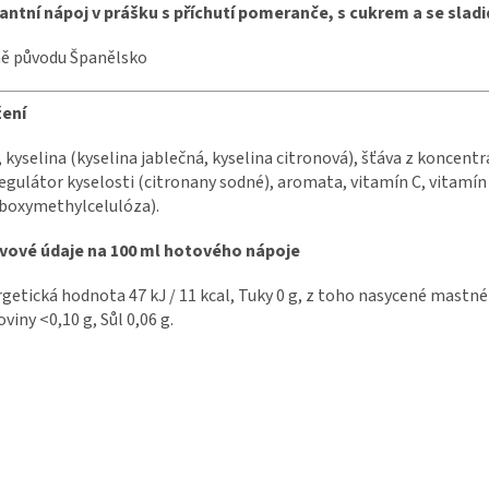
antní nápoj v prášku s příchutí pomeranče, s cukrem a se sladi
ě původu Španělsko
žení
, kyselina (kyselina jablečná, kyselina citronová), šťáva z koncen
regulátor kyselosti (citronany sodné), aromata, vitamín C, vitamín
boxymethylcelulóza).
ivové údaje na 100 ml hotového nápoje
getická hodnota 47 kJ / 11 kcal, Tuky 0 g, z toho nasycené mastné ky
oviny <0,10 g, Sůl 0,06 g.