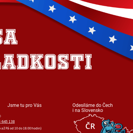
Jsme tu pro Vás
Odesíláme do Čech
i na Slovensko
 645 138
o až Pá od 10 do 18.00 hodin)