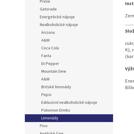
Prime
Inst
Gatorade
Zem
Energetické nápoje
Nealkoholické nápoje
Slo
Arizona
A&W
cukr
Coca Cola
K), 
Fanta
(kar
Dr.Pepper
Výž
Mountain Dew
A&W
Ener
Britské limonády
Bílk
Pepsi
Exkluzivní nealkoholické nápoje
Pokemon Drinks
Limonády
Pivo
Anglické čaje