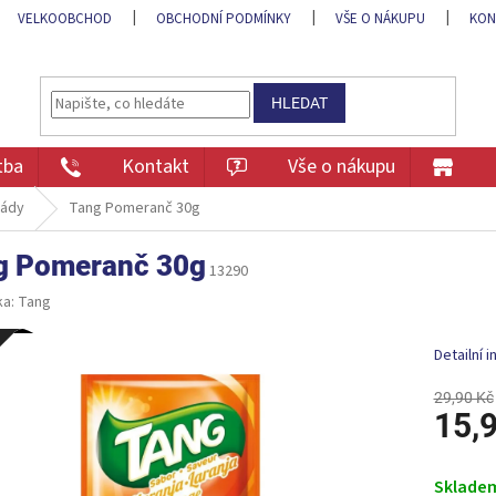
VELKOOBCHOD
OBCHODNÍ PODMÍNKY
VŠE O NÁKUPU
KON
HLEDAT
tba
Kontakt
Vše o nákupu
nády
Tang Pomeranč 30g
g Pomeranč 30g
13290
ka:
Tang
e
Detailní 
29,90 Kč
15,
Měrná
cena:
Sklade