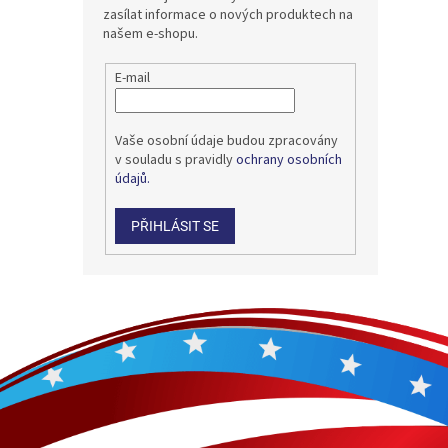
zasílat informace o nových produktech na
našem e-shopu.
E-mail
Vaše osobní údaje budou zpracovány
v souladu s pravidly
ochrany osobních
údajů.
PŘIHLÁSIT SE
Z
á
p
a
t
í