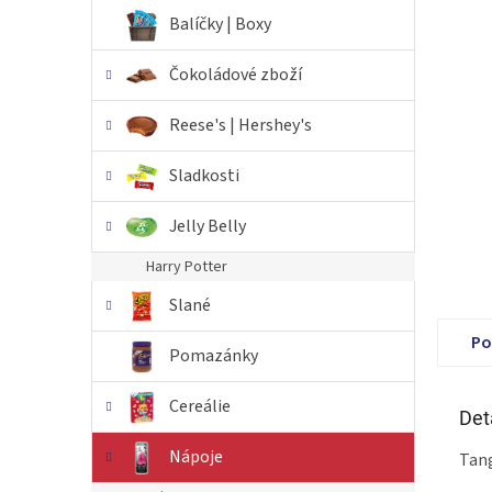
n
Balíčky | Boxy
e
l
Čokoládové zboží
Reese's | Hershey's
Sladkosti
Jelly Belly
Harry Potter
Slané
Po
Pomazánky
Cereálie
Det
Nápoje
Tang