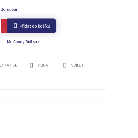
 doručení
Přidat do košíku
Mr. Candy Bull s.r.o.
EPTAT SE
HLÍDAT
SDÍLET