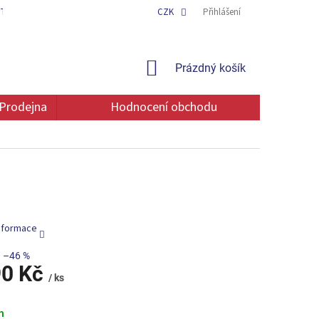
TAKT
OCHRANA OSOBNÍCH ÚDAJŮ
CZK
Přihlášení
NÁKUPNÍ
Prázdný košík
KOŠÍK
Prodejna
Hodnocení obchodu
informace
–46 %
90 Kč
/ ks
m