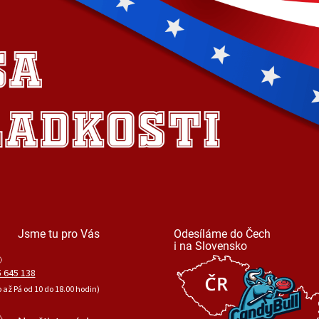
Jsme tu pro Vás
Odesíláme do Čech
i na Slovensko
 645 138
o až Pá od 10 do 18.00 hodin)