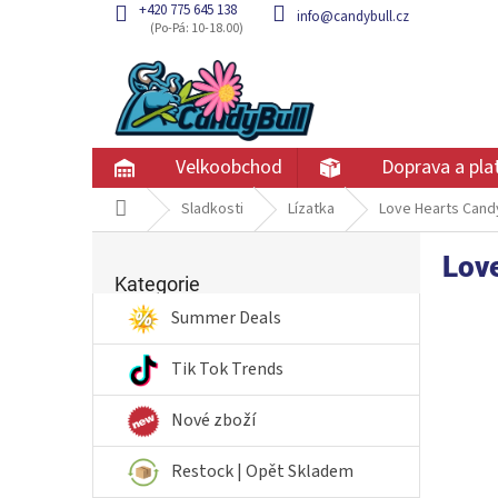
Přejít
+420 775 645 138
info@candybull.cz
na
obsah
Velkoobchod
Doprava a pla
Domů
Sladkosti
Lízatka
Love Hearts Candy
P
Love
Přeskočit
o
kategorie
Kategorie
s
t
Summer Deals
r
a
Tik Tok Trends
n
n
Nové zboží
í
p
Restock | Opět Skladem
a