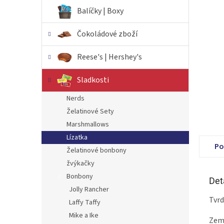
n
Balíčky | Boxy
e
l
Čokoládové zboží
Reese's | Hershey's
Sladkosti
Nerds
Želatinové Sety
Marshmallows
Lízatka
Po
Želatinové bonbony
žvýkačky
Bonbony
Det
Jolly Rancher
Tvrd
Laffy Taffy
Mike a Ike
Zem