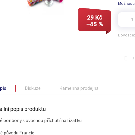
Možnosti
29 Kč
–45 %
Dovozce:
Z
pis
Diskuze
Kamenna prodejna
ailní popis produktu
é bonbony s ovocnou příchutí na lízatku
ě původu Francie