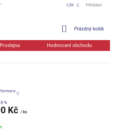
TAKT
OCHRANA OSOBNÍCH ÚDAJŮ
CZK
Přihlášení
NÁKUPNÍ
Prázdný košík
KOŠÍK
Prodejna
Hodnocení obchodu
informace
45 %
90 Kč
/ ks
m