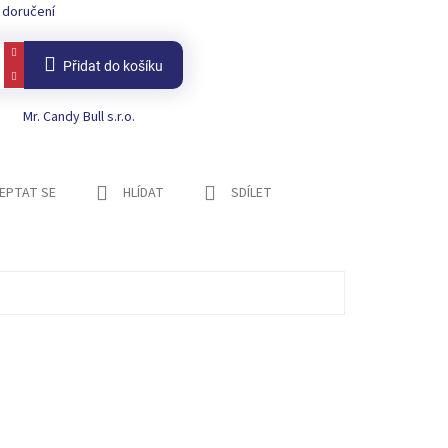
 doručení
Přidat do košíku
Mr. Candy Bull s.r.o.
EPTAT SE
HLÍDAT
SDÍLET