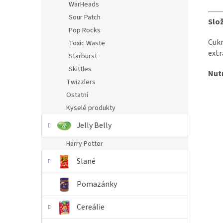
WarHeads
Sour Patch
Slož
Pop Rocks
Cukr
Toxic Waste
extr
Starburst
Skittles
Nut
Twizzlers
Ostatní
Kyselé produkty
Jelly Belly
Harry Potter
Slané
Pomazánky
Cereálie