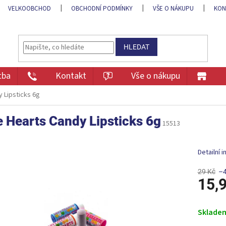
VELKOOBCHOD
OBCHODNÍ PODMÍNKY
VŠE O NÁKUPU
KON
HLEDAT
tba
Kontakt
Vše o nákupu
 Lipsticks 6g
 Hearts Candy Lipsticks 6g
15513
Detailní 
29 Kč
–
15,
Měrná
cena:
Sklade