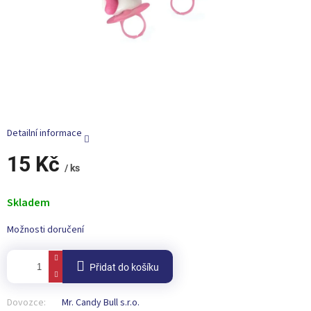
Detailní informace
15 Kč
/ ks
Měrná
cena:
Skladem
Možnosti doručení
Přidat do košíku
Dovozce:
Mr. Candy Bull s.r.o.