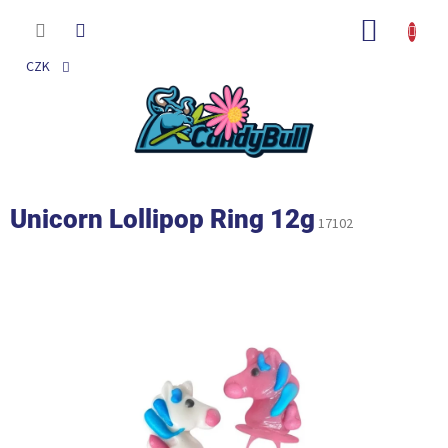
Přejít
na
NÁKUP
obsah
KOŠÍK
CZK
Unicorn Lollipop Ring 12g
17102