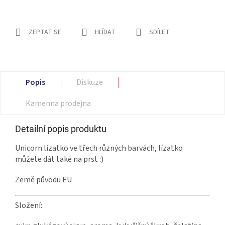
ZEPTAT SE
HLÍDAT
SDÍLET
Popis
Diskuze
Kamenna prodejna
Detailní popis produktu
Unicorn lízatko ve třech různých barvách, lízatko
můžete dát také na prst :)
Země původu EU
Složení: