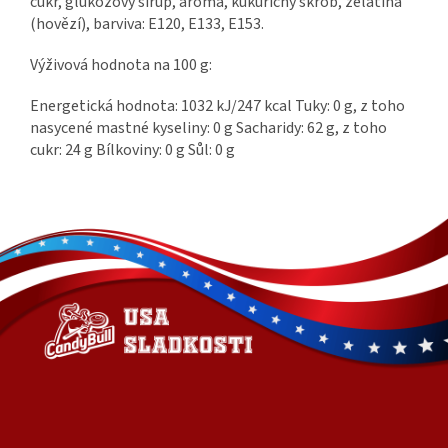
cukr, glukózový sirup, aroma, kukuřičný škrob, želatina
(hovězí), barviva: E120, E133, E153.
Výživová hodnota na 100 g:
Energetická hodnota: 1032 kJ/247 kcal Tuky: 0 g, z toho
nasycené mastné kyseliny: 0 g Sacharidy: 62 g, z toho
cukr: 24 g Bílkoviny: 0 g Sůl: 0 g
Z
á
p
a
t
í