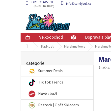
Přejít
+420 775 645 138
info@candybull.cz
na
obsah
Velkoobchod
Doprava a pla
Domů
Sladkosti
Marshmallows
Marshmallo
P
Mars
Přeskočit
o
kategorie
Kategorie
s
Značka:
t
Summer Deals
r
a
Tik Tok Trends
n
n
Nové zboží
í
p
Restock | Opět Skladem
a