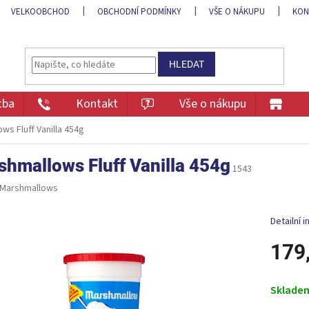
VELKOOBCHOD
OBCHODNÍ PODMÍNKY
VŠE O NÁKUPU
KON
HLEDAT
tba
Kontakt
Vše o nákupu
ws Fluff Vanilla 454g
hmallows Fluff Vanilla 454g
1543
Marshmallows
Detailní 
179
Měrná
cena:
Sklade