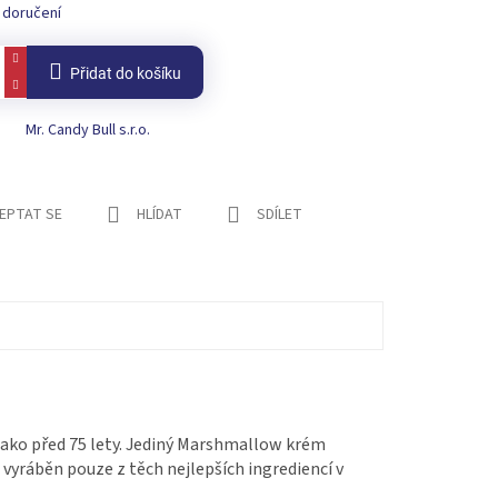
 doručení
Přidat do košíku
Mr. Candy Bull s.r.o.
EPTAT SE
HLÍDAT
SDÍLET
jako před 75 lety. Jediný Marshmallow krém
vyráběn pouze z těch nejlepších ingrediencí v