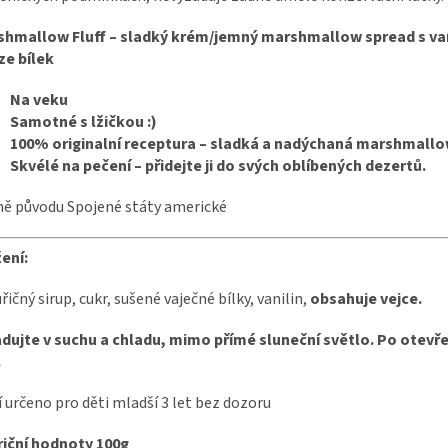
shmallow Fluff – sladký krém/jemný marshmallow spread s van
ze bílek
Na veku
Samotné s lžičkou :)
100% originalní receptura
– sladká a nadýchaná marshmallo
Skvélé na pečení – přidejte ji do svých oblíbených dezertů.
ě původu Spojené státy americké
ení:
řičný sirup, cukr, sušené vaječné bílky, vanilin,
obsahuje vejce.
dujte v suchu a chladu, mimo přímé sluneční světlo. Po otevře
.
 určeno pro děti mladší 3 let bez dozoru
riční hodnoty 100g