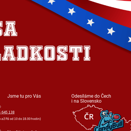
Jsme tu pro Vás
Odesíláme do Čech
i na Slovensko
 645 138
o až Pá od 10 do 18.00 hodin)