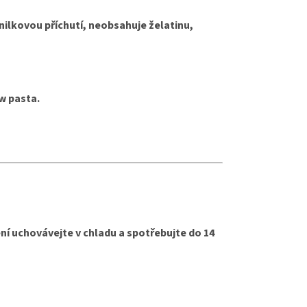
ilkovou příchutí, neobsahuje želatinu,
w pasta.
ní uchovávejte v chladu a spotřebujte do 14