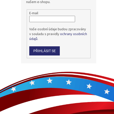
našem e-shopu.
E-mail
Vaše osobní údaje budou zpracovány
v souladu s pravidly
ochrany osobních
údajů.
PŘIHLÁSIT SE
Z
á
p
a
t
í