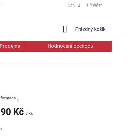
TAKT
OCHRANA OSOBNÍCH ÚDAJŮ
CZK
Přihlášení
NÁKUPNÍ
Prázdný košík
KOŠÍK
Prodejna
Hodnocení obchodu
informace
,90 Kč
/ ks
m