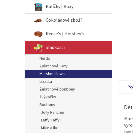
n
Balíčky | Boxy
e
l
Čokoládové zboží
Reese's | Hershey's
Sladkosti
Nerds
Želatinové Sety
Marshmallows
Lízatka
Po
Želatinové bonbony
žvýkačky
Bonbony
Det
Jolly Rancher
Mars
Laffy Taffy
vyro
Mike a Ike
hygi