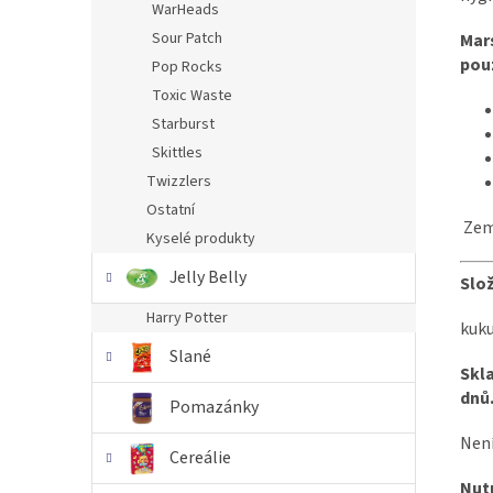
WarHeads
Sour Patch
Mar
pou
Pop Rocks
Toxic Waste
Starburst
Skittles
Twizzlers
Ostatní
Zem
Kyselé produkty
Jelly Belly
Slož
Harry Potter
kuku
Slané
Skla
dnů
Pomazánky
Není
Cereálie
Nut