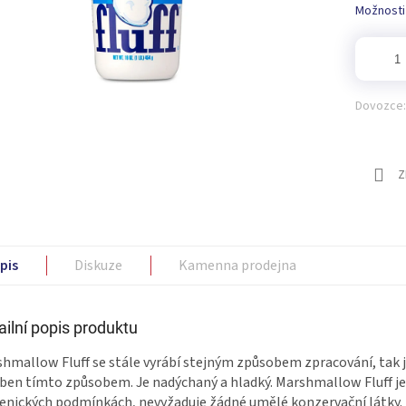
Možnosti
Dovozce:
Z
pis
Diskuze
Kamenna prodejna
ailní popis produktu
hmallow Fluff se stále vyrábí stejným způsobem zpracování, tak 
ben tímto způsobem. Je nadýchaný a hladký. Marshmallow Fluff je 
enických podmínkách, nevyžaduje žádné umělé konzervační látky.