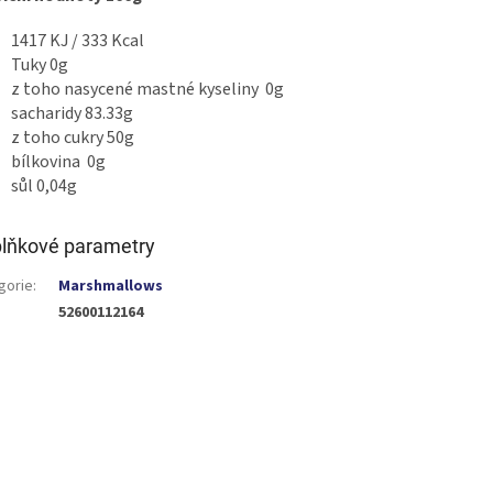
1417 KJ / 333 Kcal
Tuky 0g
z toho nasycené mastné kyseliny 0g
sacharidy 83.33g
z toho cukry 50g
bílkovina 0g
sůl 0,04g
lňkové parametry
gorie
:
Marshmallows
52600112164